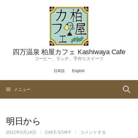
コ
ン
テ
ン
ツ
へ
ス
四万温泉 柏屋カフェ Kashiwaya Cafe
キ
コーヒー、ランチ、手作りスイーツ
ッ
日本語
English
プ
検
メニュー
索:
明日から
2012年5月14日
/
CAFE-STAFF
/
コメントする