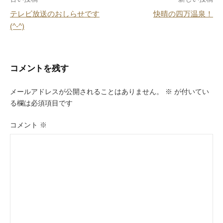
投
o
テレビ放送のおしらせです
快晴の四万温泉！
k
稿
(^-^)
ナ
ビ
コメントを残す
ゲ
ー
メールアドレスが公開されることはありません。
※
が付いてい
る欄は必須項目です
シ
ョ
コメント
※
ン