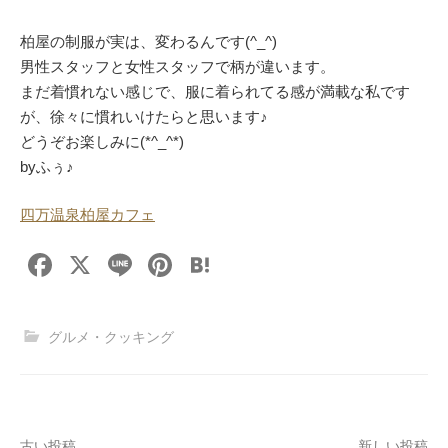
柏屋の制服が実は、変わるんです(^_^)
男性スタッフと女性スタッフで柄が違います。
まだ着慣れない感じで、服に着られてる感が満載な私です
が、徐々に慣れいけたらと思います♪
どうぞお楽しみに(*^_^*)
byふぅ♪
四万温泉柏屋カフェ
F
X
Li
Pi
H
a
n
nt
at
c
e
er
e
グルメ・クッキング
e
e
n
b
st
a
o
古い投稿
新しい投稿