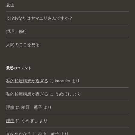
夏山
え!?あなたはヤマユリさんですか？
摂理、修行
人間のここを見る
最近のコメント
私的柏屋構想が過ぎる
に
kaoruko
より
私的柏屋構想が過ぎる
に
うめぼし
より
理由
に
柏原 薫子
より
理由
に
うめぼし
より
見納めかな？
に
柏原 薫子
より