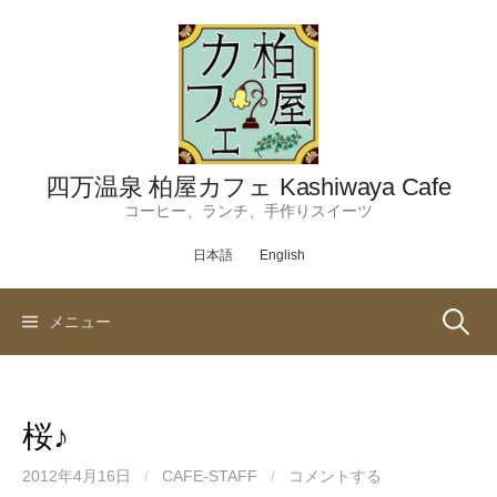
コ
ン
テ
ン
ツ
へ
ス
四万温泉 柏屋カフェ Kashiwaya Cafe
キ
コーヒー、ランチ、手作りスイーツ
ッ
日本語
English
プ
検
メニュー
索:
桜♪
2012年4月16日
/
CAFE-STAFF
/
コメントする