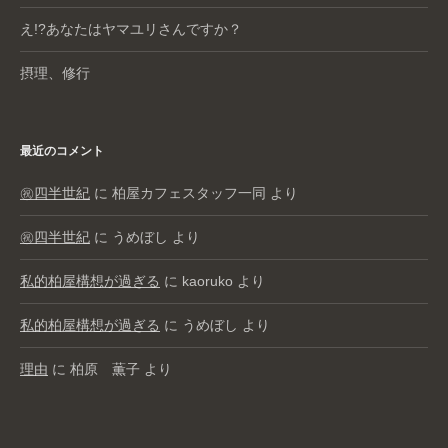
え!?あなたはヤマユリさんですか？
摂理、修行
最近のコメント
㊗️四半世紀
に
柏屋カフェスタッフ一同
より
㊗️四半世紀
に
うめぼし
より
私的柏屋構想が過ぎる
に
kaoruko
より
私的柏屋構想が過ぎる
に
うめぼし
より
理由
に
柏原 薫子
より