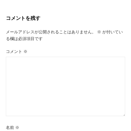
ナ
ビ
コメントを残す
ゲ
メールアドレスが公開されることはありません。
※
が付いてい
ー
る欄は必須項目です
シ
コメント
※
ョ
ン
名前
※