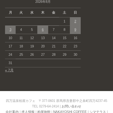
2026年8月
月
火
水
木
金
土
日
1
2
3
4
5
6
7
8
9
10
11
12
13
14
15
16
17
18
19
20
21
22
23
24
25
26
27
28
29
30
31
« 7月
四万温泉柏屋カフェ 〒377-0601 群馬県吾妻郡中之条町四万4237-45
TEL 0279-64-2414 |
お問い合わせ
会社案内
|
求人情報
|
柏屋旅館
|
NAKAYOSHI COFFEE
|
シマテラス
|