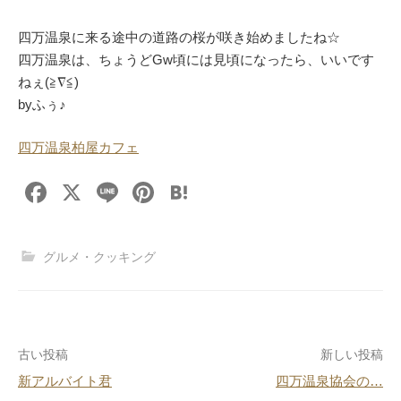
四万温泉に来る途中の道路の桜が咲き始めましたね☆
四万温泉は、ちょうどGw頃には見頃になったら、いいです
ねぇ(≧∇≦)
byふぅ♪
四万温泉柏屋カフェ
F
X
Li
Pi
H
a
n
nt
at
c
e
er
e
グルメ・クッキング
e
e
n
b
st
a
o
投
古い投稿
新しい投稿
o
新アルバイト君
四万温泉協会の…
k
稿