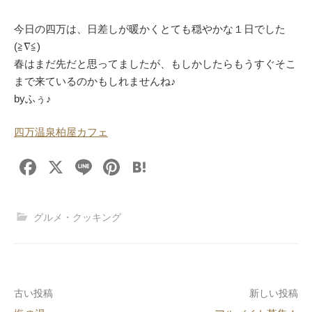
今日の四万は、日差しが暖かくとても穏やかな１日でした
(≧∇≦)
春はまだ先だと思ってましたが、もしかしたらもうすぐそこ
まで来ているのかもしれませんね♪
byふぅ♪
四万温泉柏屋カフェ
F
X
Li
Pi
H
a
n
nt
at
c
e
er
e
グルメ・クッキング
e
e
n
b
st
a
o
投
古い投稿
新しい投稿
o