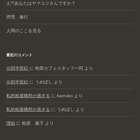
え!?あなたはヤマユリさんですか？
摂理、修行
人間のここを見る
最近のコメント
㊗️四半世紀
に
柏屋カフェスタッフ一同
より
㊗️四半世紀
に
うめぼし
より
私的柏屋構想が過ぎる
に
kaoruko
より
私的柏屋構想が過ぎる
に
うめぼし
より
理由
に
柏原 薫子
より