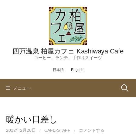
コ
ン
テ
ン
ツ
へ
ス
四万温泉 柏屋カフェ Kashiwaya Cafe
キ
コーヒー、ランチ、手作りスイーツ
ッ
日本語
English
プ
検
メニュー
索:
暖かい日差し
2012年2月20日
/
CAFE-STAFF
/
コメントする