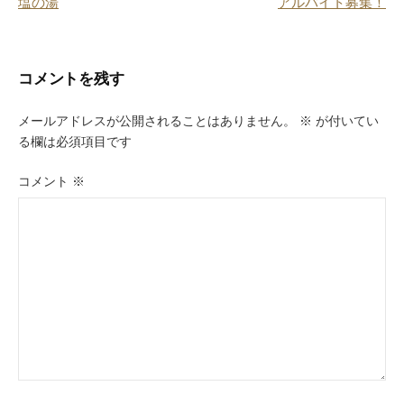
塩の湯
アルバイト募集！
k
稿
ナ
ビ
コメントを残す
ゲ
メールアドレスが公開されることはありません。
※
が付いてい
ー
る欄は必須項目です
シ
コメント
※
ョ
ン