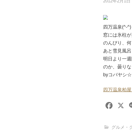
2012年2月1日
四万温泉(^-^)
窓には氷柱が
のんびり、何
あと雪見風呂と雪
明日より一週
のか、曇りな
byコバヤシ☆
四万温泉柏屋
F
X
a
c
グルメ・