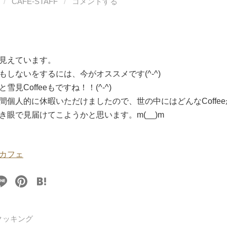
/
CAFE-STAFF
/
コメントする
見えています。
もしないをするには、今がオススメです(^-^)
見Coffeeもですね！！(^-^)
間個人的に休暇いただけましたので、世の中にはどんなCoffe
き眼で見届けてこようかと思います。m(__)m
カフェ
Li
Pi
H
n
nt
at
e
er
e
クッキング