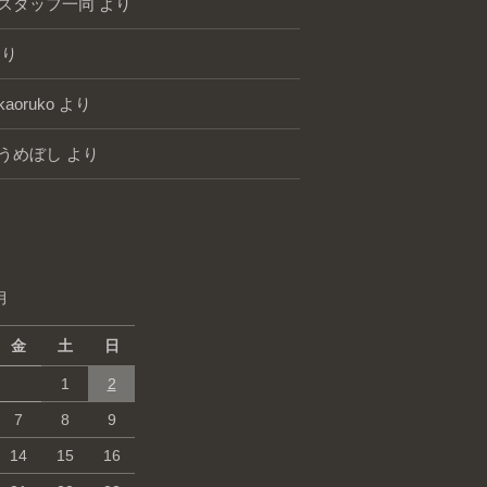
スタッフ一同
より
り
kaoruko
より
うめぼし
より
月
金
土
日
1
2
7
8
9
14
15
16