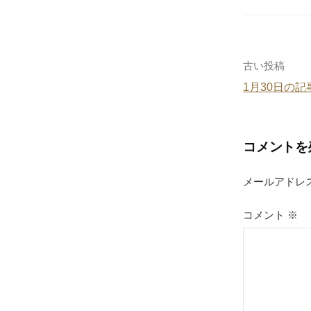
e
b
o
o
投
古い投稿
k
1月30日の記
稿
ナ
コメントを
ビ
ゲ
メールアドレ
ー
コメント
※
シ
ョ
ン