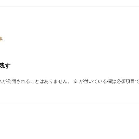
e
n
st
a
事
残す
スが公開されることはありません。
※
が付いている欄は必須項目