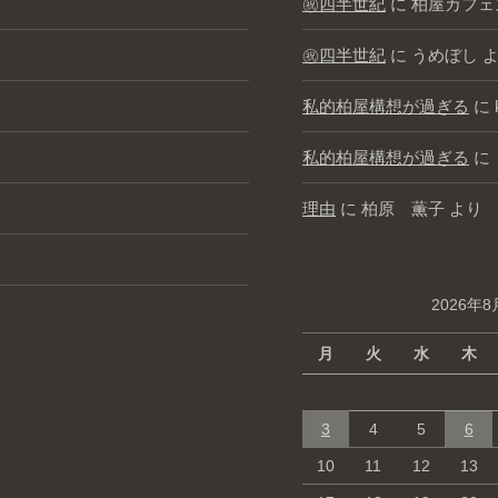
㊗️四半世紀
に
柏屋カフェ
㊗️四半世紀
に
うめぼし
よ
私的柏屋構想が過ぎる
に
私的柏屋構想が過ぎる
に
理由
に
柏原 薫子
より
2026年8
月
火
水
木
3
4
5
6
10
11
12
13