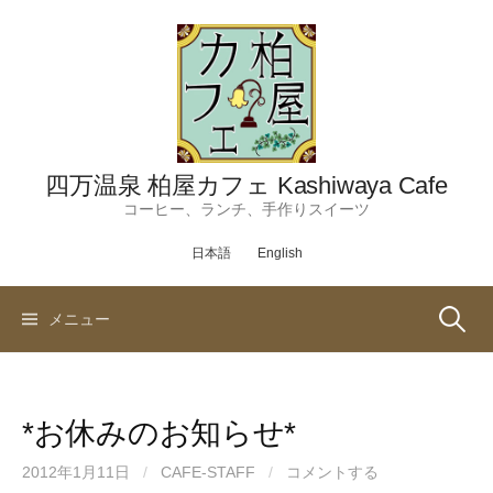
コ
ン
テ
ン
ツ
へ
ス
四万温泉 柏屋カフェ Kashiwaya Cafe
キ
コーヒー、ランチ、手作りスイーツ
ッ
日本語
English
プ
検
メニュー
索:
*お休みのお知らせ*
2012年1月11日
/
CAFE-STAFF
/
コメントする