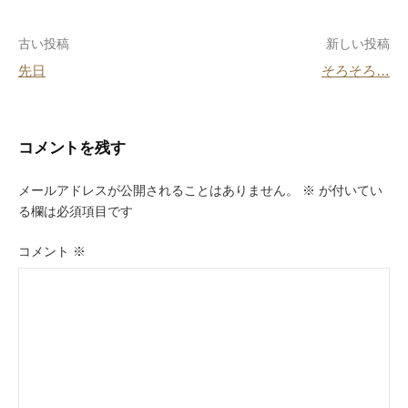
o
投
古い投稿
新しい投稿
o
先日
そろそろ…
k
稿
ナ
ビ
コメントを残す
ゲ
メールアドレスが公開されることはありません。
※
が付いてい
ー
る欄は必須項目です
シ
コメント
※
ョ
ン