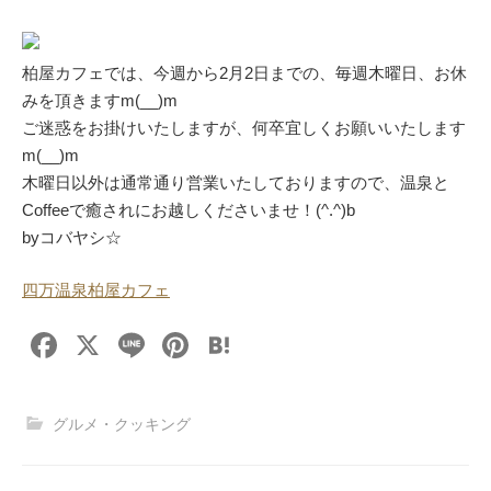
柏屋カフェでは、今週から2月2日までの、毎週木曜日、お休
みを頂きますm(__)m
ご迷惑をお掛けいたしますが、何卒宜しくお願いいたします
m(__)m
木曜日以外は通常通り営業いたしておりますので、温泉と
Coffeeで癒されにお越しくださいませ！(^.^)b
byコバヤシ☆
四万温泉柏屋カフェ
F
X
Li
Pi
H
a
n
nt
at
c
e
er
e
グルメ・クッキング
e
e
n
b
st
a