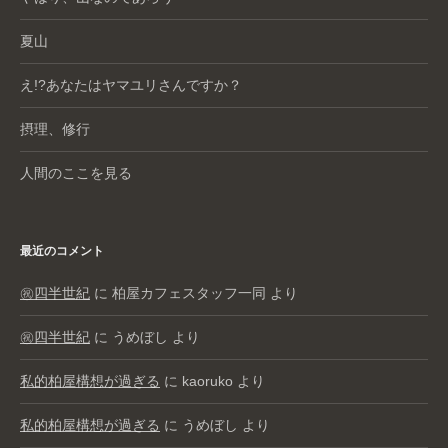
夏山
え!?あなたはヤマユリさんですか？
摂理、修行
人間のここを見る
最近のコメント
㊗️四半世紀
に
柏屋カフェスタッフ一同
より
㊗️四半世紀
に
うめぼし
より
私的柏屋構想が過ぎる
に
kaoruko
より
私的柏屋構想が過ぎる
に
うめぼし
より