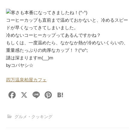
寒さも本番になってきましたね！(^-^)
コーヒーカップも直前まで温めておかないと、冷めるスピー
ドが早くなってきてしまいました。
冷めないコーヒーカップってあるんですかね？
もしくは、一度温めたら、なかなか熱が冷めないくらいの、
重量感たっぷりの肉厚なカップ！？(^o^;
謎は深まりますm(__)m
byコバヤシ☆
四万温泉柏屋カフェ
F
X
Li
Pi
H
a
n
nt
at
c
e
er
e
グルメ・クッキング
e
e
n
b
st
a