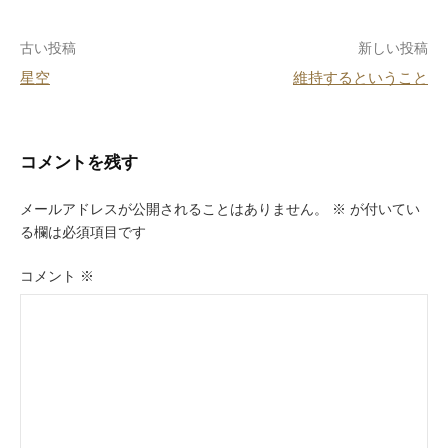
o
投
古い投稿
新しい投稿
o
星空
維持するということ
k
稿
ナ
ビ
コメントを残す
ゲ
メールアドレスが公開されることはありません。
※
が付いてい
ー
る欄は必須項目です
シ
コメント
※
ョ
ン