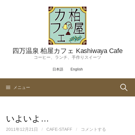
コ
ン
テ
ン
ツ
へ
ス
四万温泉 柏屋カフェ Kashiwaya Cafe
キ
コーヒー、ランチ、手作りスイーツ
ッ
日本語
English
プ
検
メニュー
索:
いよいよ…
2011年12月21日
/
CAFE-STAFF
/
コメントする