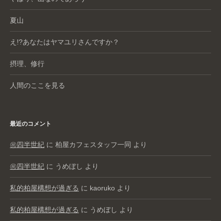
夏山
え!?あなたはヤマユリさんですか？
摂理、修行
人間のここを見る
最近のコメント
㊗️四半世紀
に
柏屋カフェスタッフ一同
より
㊗️四半世紀
に
うめぼし
より
私的柏屋構想が過ぎる
に
kaoruko
より
私的柏屋構想が過ぎる
に
うめぼし
より