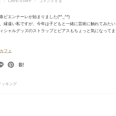
日
/
CAFE-STAFF
/
コメントする
ビエンナーレが始まりました(*^_^*)
、縁遠い私ですが、今年は子どもと一緒に芸術に触れてみたい
ィシャルグッズのストラップとピアスもちょっと気になってま
カフェ
Li
Pi
H
n
nt
at
e
er
e
クッキング
e
n
st
a