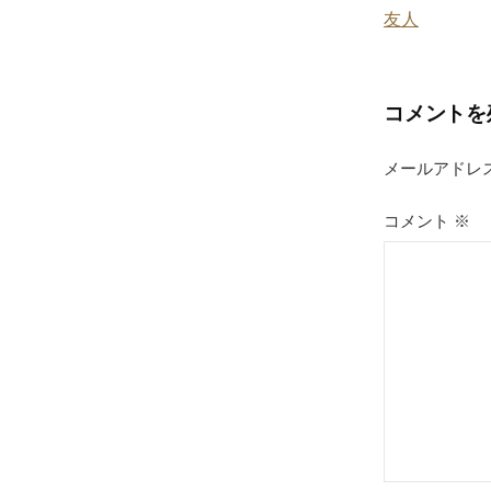
k
友人
稿
ナ
コメントを
ビ
ゲ
メールアドレ
ー
コメント
※
シ
ョ
ン