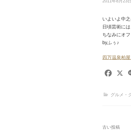
2011年8月23
いよいよ中之条
日頃芸術には
ちなみにオフ
byふぅ♪
四万温泉柏屋
F
X
a
c
グルメ・
e
b
o
o
投
古い投稿