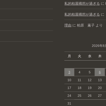
私的柏屋構想が過ぎる
に
私的柏屋構想が過ぎる
に
理由
に
柏原 薫子
より
2026年8
月
火
水
木
3
4
5
6
10
11
12
13
17
18
19
20
24
25
26
27
31