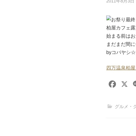
2011年8月3日
お祭り最終
柏屋カフェ露
始まる前はお
まだまだ間に
byコバヤシ☆
四万温泉柏屋
F
X
a
c
グルメ・
e
b
o