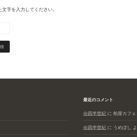
た文字を入力してください。
最近のコメント
㊗️四半世紀
に
柏屋カフェ
㊗️四半世紀
に
うめぼし
よ