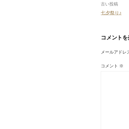
o
投
古い投稿
k
七夕祭り♪
稿
ナ
コメントを
ビ
ゲ
メールアドレ
ー
コメント
※
シ
ョ
ン