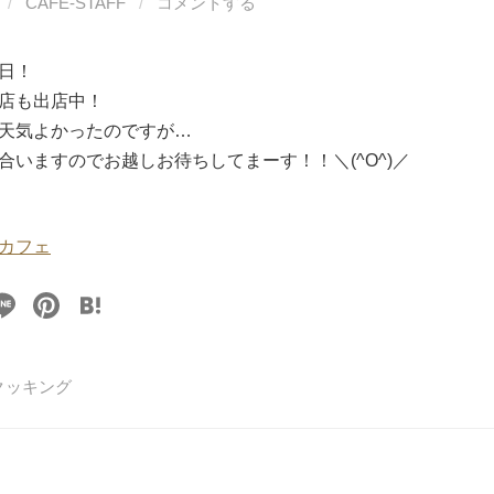
/
CAFE-STAFF
/
コメントする
日！
店も出店中！
天気よかったのですが…
合いますのでお越しお待ちしてまーす！！＼(^O^)／
カフェ
Li
Pi
H
n
nt
at
e
er
e
クッキング
e
n
st
a