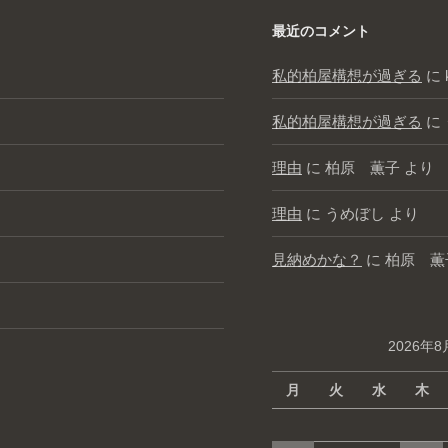
最近のコメント
私的柏屋構想が過ぎる
に
私的柏屋構想が過ぎる
に
理由
に
柏原 薫子
より
理由
に
うめぼし
より
見納めかな？
に
柏原 薫
2026年8
月
火
水
木