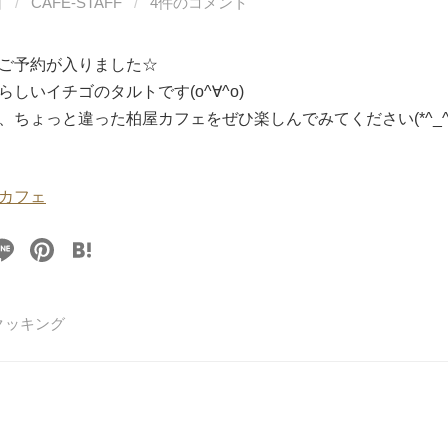
日
/
CAFE-STAFF
/
4件のコメント
ご予約が入りました☆
しいイチゴのタルトです(o^∀^o)
、ちょっと違った柏屋カフェをぜひ楽しんでみてください(*^_^*
カフェ
Li
Pi
H
n
nt
at
e
er
e
クッキング
e
n
st
a