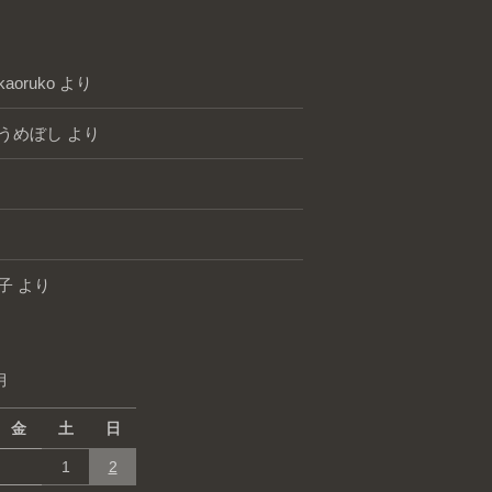
kaoruko
より
うめぼし
より
子
より
月
金
土
日
1
2