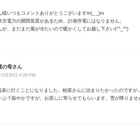
様いつもコメントありがとうございますm(_ _)m
東京電力の開閉装置があるため、計画停電にはなりません。
が、まだまだ風が冷たいので暖かくしてお越し下さい(*^_^*)
寛の母さん
年3月30日 4:29 PM
四万温泉に行くことになりました。柏屋さんに泊まりたかったのですが
いぶ？賑やかですが、お茶しに寄らせてもらいます。雪が降りませ