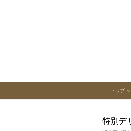
コ
ン
テ
ン
ツ
へ
ス
キ
ッ
プ
トップ
特別デ