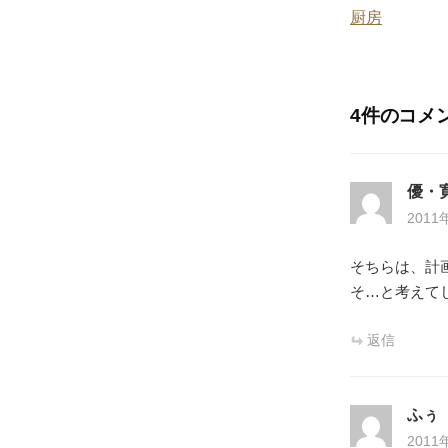
k
厨房
稿
ナ
ビ
4件のコメ
ゲ
ー
優・
2011
シ
ョ
そちらは、計
そ…と考えて
ン
返信
ふぅ
2011