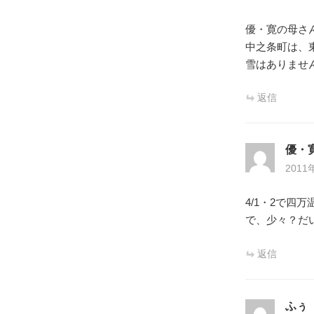
優・寛の母さん
中之条町は、
雪はありません
返信
優・
2011
4/1・2で
で、少々？だ
返信
ふぅ