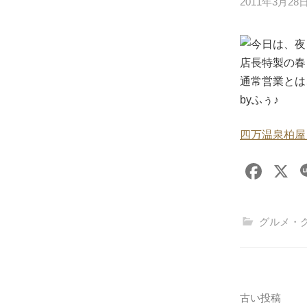
2011年3月28
今日は、夜
店長特製の春ら
通常営業とは
byふぅ♪
四万温泉柏屋
F
X
a
c
グルメ・
e
b
o
o
投
古い投稿