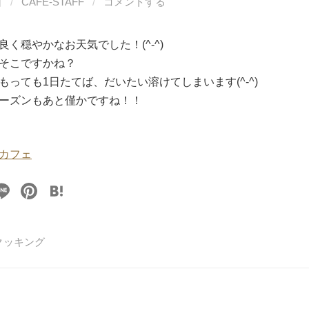
日
/
CAFE-STAFF
/
コメントする
く穏やかなお天気でした！(^-^)
そこですかね？
もっても1日たてば、だいたい溶けてしまいます(^-^)
ーズンもあと僅かですね！！
カフェ
Li
Pi
H
n
nt
at
e
er
e
クッキング
e
n
st
a