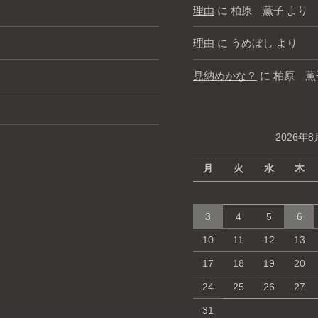
理由
に
柏原 薫子
より
理由
に
うめぼし
より
見納めかな？
に
柏原 薫
2026年8
月
火
水
木
3
4
5
6
10
11
12
13
17
18
19
20
24
25
26
27
31