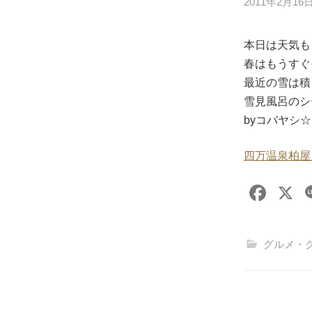
2011年2月16
本日は天気も良
春はもうすぐ
最近の雪は積
雪見風呂のシ
byコバヤシ☆
四万温泉柏屋
F
X
a
c
グルメ・
e
b
o