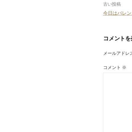
o
投
古い投稿
k
今日はバレン
稿
ナ
コメントを
ビ
ゲ
メールアドレ
ー
コメント
※
シ
ョ
ン