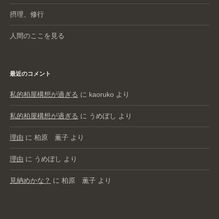
摂理、修行
人間のここを見る
最近のコメント
私的柏屋構想が過ぎる
に
kaoruko
より
私的柏屋構想が過ぎる
に
うめぼし
より
理由
に
柏原 薫子
より
理由
に
うめぼし
より
見納めかな？
に
柏原 薫子
より