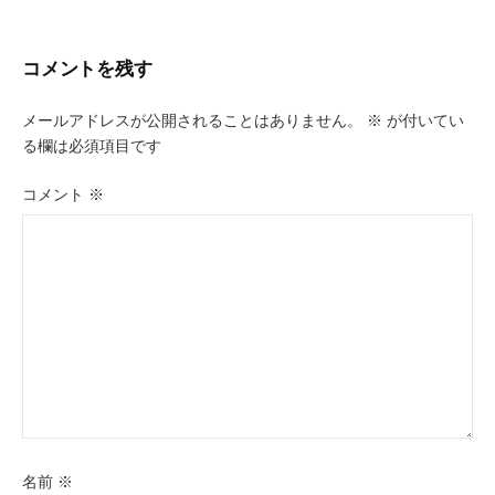
ナ
ビ
コメントを残す
ゲ
メールアドレスが公開されることはありません。
※
が付いてい
ー
る欄は必須項目です
シ
コメント
※
ョ
ン
名前
※