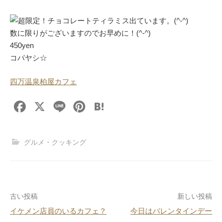
超限定！チョコレートティラミス出ています。(^-^)
数に限りがございますのでお早めに！(^-^)
450yen
コバヤシ☆
四万温泉柏屋カフェ
F
X
Li
Pi
H
a
n
nt
at
c
e
er
e
グルメ・クッキング
e
e
n
b
st
a
o
投
古い投稿
新しい投稿
o
イケメン店員のいるカフェ？
今日はバレンタインデー
k
稿