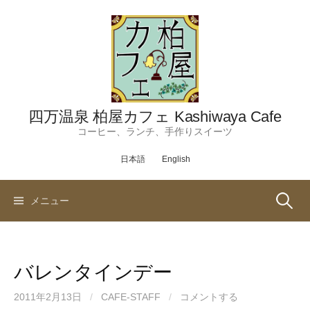
コ
ン
テ
ン
ツ
へ
ス
四万温泉 柏屋カフェ Kashiwaya Cafe
キ
コーヒー、ランチ、手作りスイーツ
ッ
日本語
English
プ
検
メニュー
索:
バレンタインデー
2011年2月13日
/
CAFE-STAFF
/
コメントする