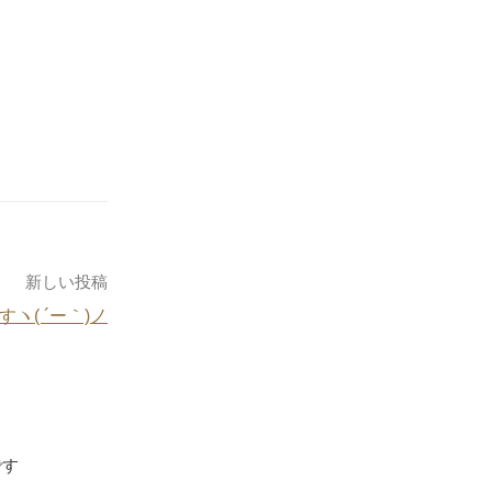
新しい投稿
ヽ( ´ー｀)ノ
です