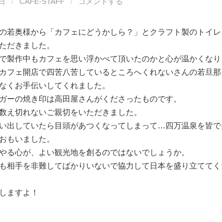
5日
/
CAFE-STAFF
/
コメントする
の若奥様から「カフェにどうかしら？」とクラフト製のトイレ
ただきました。
で製作中もカフェを思い浮かべて頂いたのかと心が温かくなり
カフェ開店で四苦八苦しているところへくれないさんの若旦那
なくお手伝いしてくれました。
ガーの焼き印は高田屋さんがくださったものです。
数え切れないご親切をいただきました。
い出していたら目頭があつくなってしまって…四万温泉を皆で
おもいました。
やる心が、よい観光地を創るのではないでしょうか。
も相手を非難してばかりいないで協力して日本を盛り立ててく
しますよ！