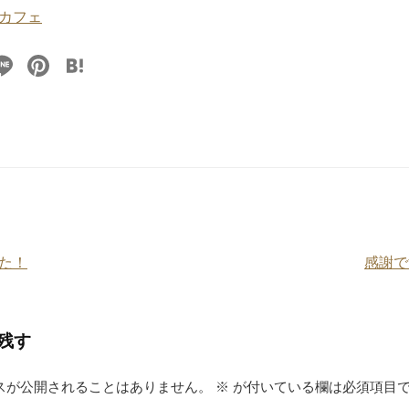
カフェ
Li
Pi
H
n
nt
at
e
er
e
e
n
st
a
た！
感謝です
残す
スが公開されることはありません。
※
が付いている欄は必須項目