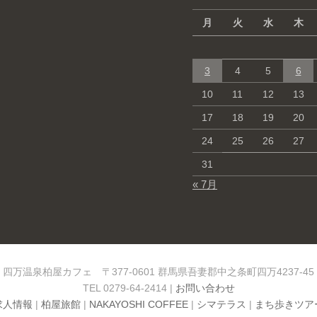
月
火
水
木
3
4
5
6
10
11
12
13
17
18
19
20
24
25
26
27
31
« 7月
四万温泉柏屋カフェ 〒377-0601 群馬県吾妻郡中之条町四万4237-45
TEL 0279-64-2414 |
お問い合わせ
求人情報
|
柏屋旅館
|
NAKAYOSHI COFFEE
|
シマテラス
|
まち歩きツアー