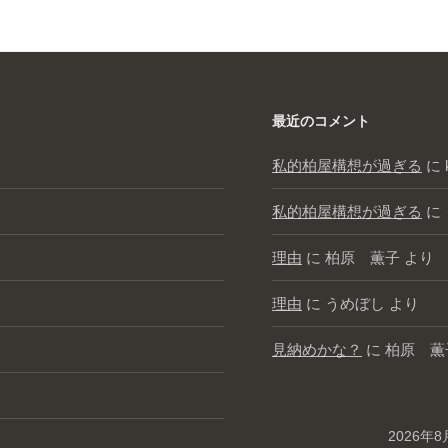
最近のコメント
私的柏屋構想が過ぎる
に
私的柏屋構想が過ぎる
に
理由
に
柏原 薫子
より
理由
に
うめぼし
より
見納めかな？
に
柏原 薫
2026年8