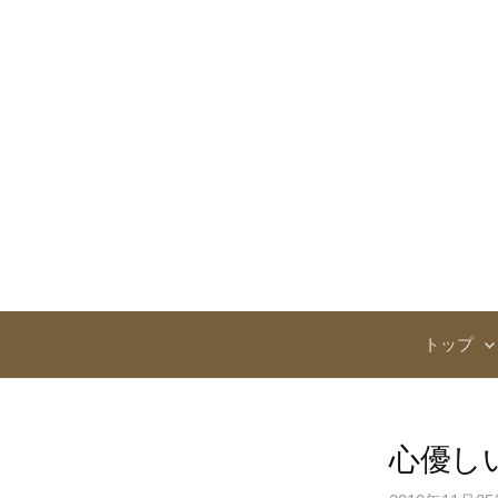
コ
ン
テ
ン
ツ
へ
ス
キ
ッ
プ
トップ
心優し