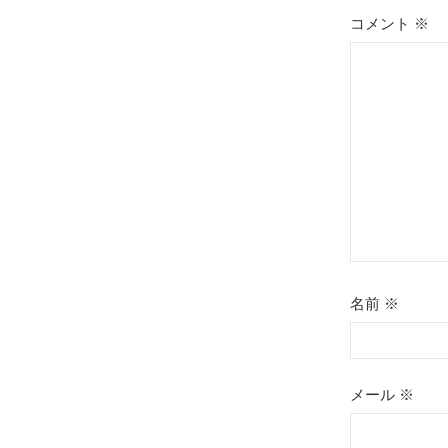
ー
コメント
※
シ
ョ
ン
名前
※
メール
※