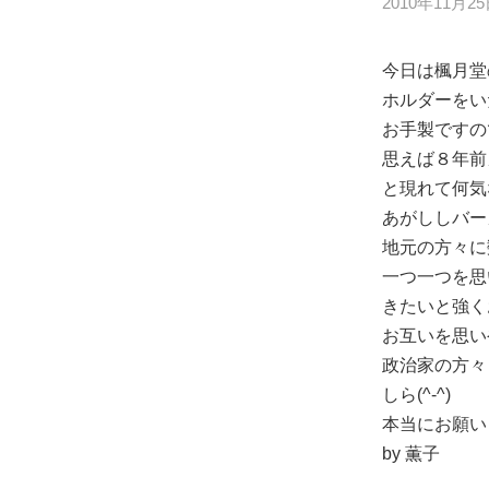
2010年11月2
今日は楓月堂
ホルダーをい
お手製ですの
思えば８年前
と現れて何気
あがししバー
地元の方々に
一つ一つを思
きたいと強く
お互いを思い
政治家の方々
しら(^-^)
本当にお願い
by 薫子