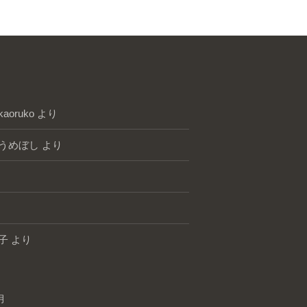
kaoruko
より
うめぼし
より
子
より
月