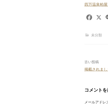
四万温泉柏屋
F
X
a
c
未分類
e
b
o
o
投
古い投稿
k
掲載されまし
稿
ナ
コメントを
ビ
ゲ
メールアドレ