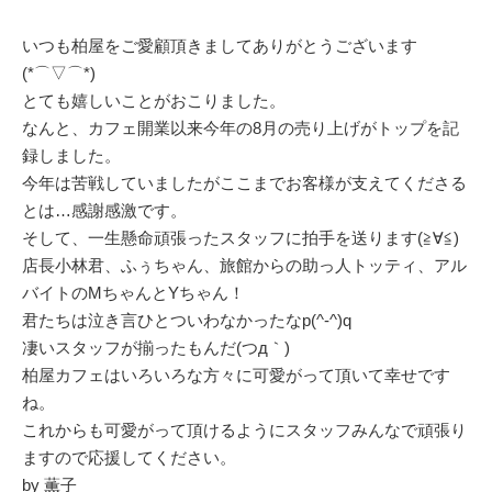
いつも柏屋をご愛顧頂きましてありがとうございます
(*⌒▽⌒*)
とても嬉しいことがおこりました。
なんと、カフェ開業以来今年の8月の売り上げがトップを記
録しました。
今年は苦戦していましたがここまでお客様が支えてくださる
とは…感謝感激です。
そして、一生懸命頑張ったスタッフに拍手を送ります(≧∀≦)
店長小林君、ふぅちゃん、旅館からの助っ人トッティ、アル
バイトのMちゃんとYちゃん！
君たちは泣き言ひとついわなかったなp(^-^)q
凄いスタッフが揃ったもんだ(つд｀)
柏屋カフェはいろいろな方々に可愛がって頂いて幸せです
ね。
これからも可愛がって頂けるようにスタッフみんなで頑張り
ますので応援してください。
by 薫子