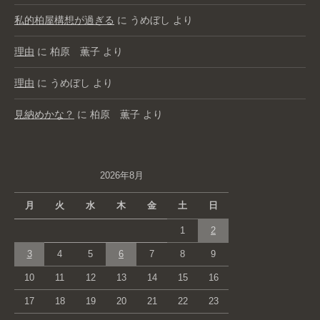
私的柏屋構想が過ぎる
に
うめぼし
より
理由
に
柏原 薫子
より
理由
に
うめぼし
より
見納めかな？
に
柏原 薫子
より
2026年8月
月
火
水
木
金
土
日
1
2
3
4
5
6
7
8
9
10
11
12
13
14
15
16
17
18
19
20
21
22
23