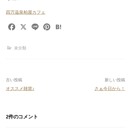
四万温泉柏屋カフェ
F
X
Li
Pi
H
a
n
nt
at
c
e
er
e
未分類
e
e
n
b
st
a
o
投
古い投稿
新しい投稿
o
オススメ雑貨♪
さぁ今日から！
k
稿
ナ
ビ
2件のコメント
ゲ