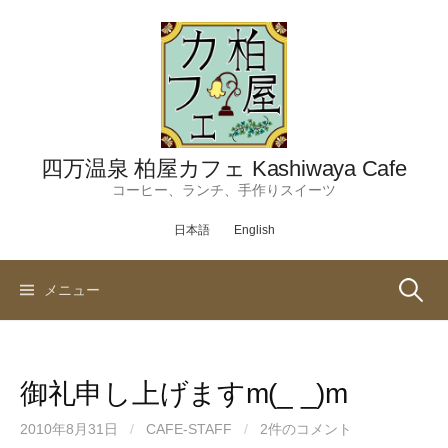
コ
ン
テ
ン
ツ
へ
ス
四万温泉 柏屋カフェ Kashiwaya Cafe
キ
コーヒー、ランチ、手作りスイーツ
ッ
日本語
English
プ
検
メニュー
索:
御礼申し上げますm(_ _)m
2010年8月31日
/
CAFE-STAFF
/
2件のコメント