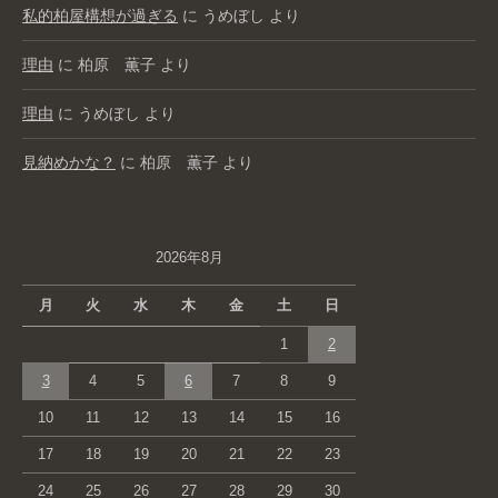
私的柏屋構想が過ぎる
に
うめぼし
より
理由
に
柏原 薫子
より
理由
に
うめぼし
より
見納めかな？
に
柏原 薫子
より
2026年8月
月
火
水
木
金
土
日
1
2
3
4
5
6
7
8
9
10
11
12
13
14
15
16
17
18
19
20
21
22
23
24
25
26
27
28
29
30