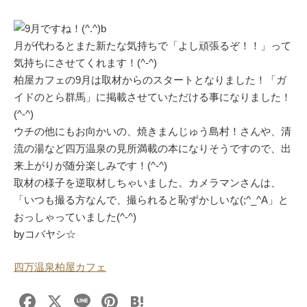
9月ですね！(^.^)b
月が代わるとまた新たな気持ちで「よし頑張るぞ！！」って
気持ちにさせてくれます！(^-^)
柏屋カフェの9月は取材からのスタートとなりました！「ガ
イドのとら群馬」に掲載させていただける事になりました！
(^-^)
ウチの他にもお向かいの、焼きまんじゅう島村！さんや、清
流の湯など四万温泉の見所満載の本になりそうですので、出
来上がりが随分楽しみです！(^-^)
取材の様子を逆取材しちゃいました。カメラマンさんは、
「いつも撮る方なんで、撮られると恥ずかしいな(;^_^A」と
おっしゃっていました(^-^)
byコバヤシ☆
四万温泉柏屋カフェ
F
X
Li
Pi
H