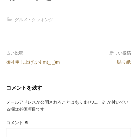
a
n
nt
at
c
e
er
e
グルメ・クッキング
e
e
n
b
st
a
o
投
古い投稿
新しい投稿
o
御礼申し上げますm(_ _)m
貼り紙
k
稿
ナ
ビ
コメントを残す
ゲ
メールアドレスが公開されることはありません。
※
が付いてい
ー
る欄は必須項目です
シ
コメント
※
ョ