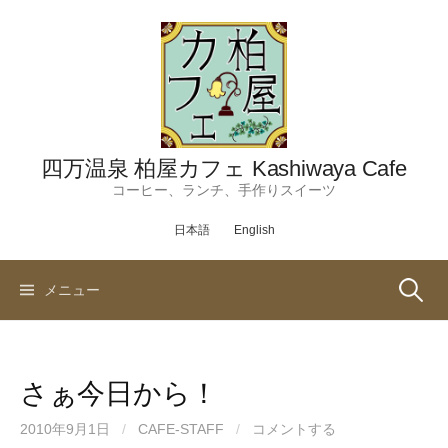
コ
ン
テ
ン
ツ
へ
ス
四万温泉 柏屋カフェ Kashiwaya Cafe
キ
コーヒー、ランチ、手作りスイーツ
ッ
日本語
English
プ
検
メニュー
索:
さぁ今日から！
2010年9月1日
/
CAFE-STAFF
/
コメントする