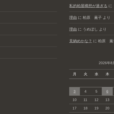
私的柏屋構想が過ぎる
に
理由
に
柏原 薫子
より
理由
に
うめぼし
より
見納めかな？
に
柏原 薫
2026年8
月
火
水
木
3
4
5
6
10
11
12
13
17
18
19
20