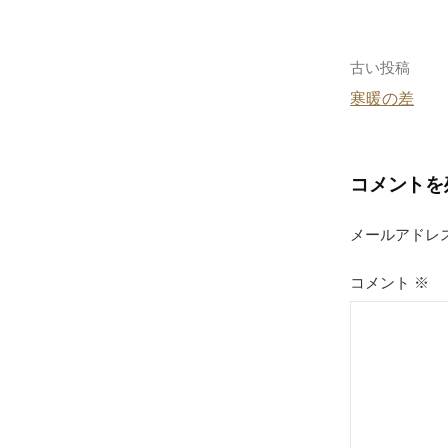
b
o
o
投
古い投稿
k
寒暖の差
稿
ナ
コメントを
ビ
ゲ
メールアドレ
ー
コメント
※
シ
ョ
ン