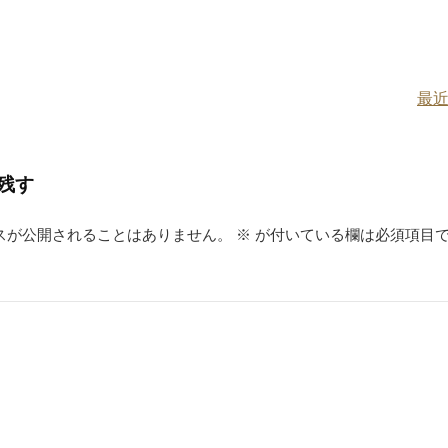
st
a
最近
残す
スが公開されることはありません。
※
が付いている欄は必須項目