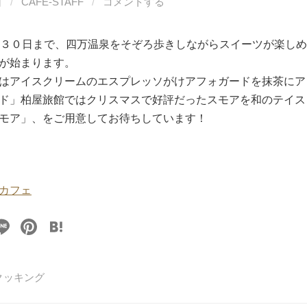
日
/
CAFE-STAFF
/
コメントする
月３０日まで、四万温泉をそぞろ歩きしながらスイーツが楽し
が始まります。
はアイスクリームのエスプレッソがけアフォガードを抹茶にア
ド」柏屋旅館ではクリスマスで好評だったスモアを和のテイス
モア」、をご用意してお待ちしています！
カフェ
Li
Pi
H
n
nt
at
e
er
e
クッキング
e
n