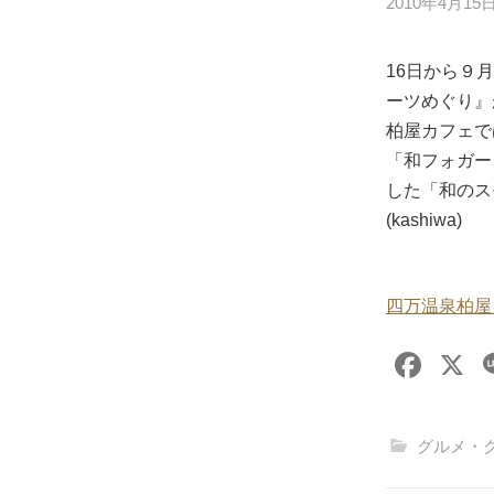
2010年4月15
16日から９
ーツめぐり』
柏屋カフェで
「和フォガー
した「和のス
(kashiwa)
四万温泉柏屋
F
X
a
c
グルメ・
e