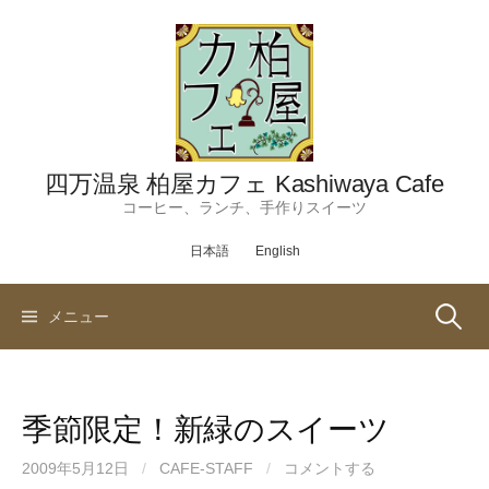
コ
ン
テ
ン
ツ
へ
ス
四万温泉 柏屋カフェ Kashiwaya Cafe
キ
コーヒー、ランチ、手作りスイーツ
ッ
日本語
English
プ
検
メニュー
索:
季節限定！新緑のスイーツ
2009年5月12日
/
CAFE-STAFF
/
コメントする