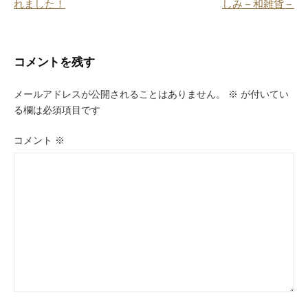
れました！
しみ－和雑貨－
ナ
ビ
コメントを残す
ゲ
ー
メールアドレスが公開されることはありません。
※
が付いてい
る欄は必須項目です
シ
ョ
コメント
※
ン