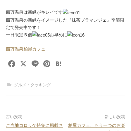
四万温泉は新緑がキレイです
四万温泉の新緑をイメージした『抹茶ブラマンジェ』季節限
定で発売中です！
一日限定５個
お早めに
四万温泉柏屋カフェ
F
X
Li
Pi
H
a
n
nt
at
c
e
er
e
グルメ・クッキング
e
e
n
b
st
a
o
投
古い投稿
新しい投稿
o
ご当地コロッケ特集に掲載さ
柏屋カフェ、もう一つのお楽
k
稿