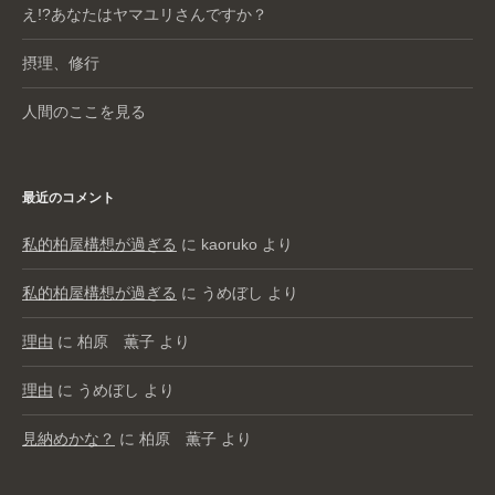
え!?あなたはヤマユリさんですか？
摂理、修行
人間のここを見る
最近のコメント
私的柏屋構想が過ぎる
に
kaoruko
より
私的柏屋構想が過ぎる
に
うめぼし
より
理由
に
柏原 薫子
より
理由
に
うめぼし
より
見納めかな？
に
柏原 薫子
より