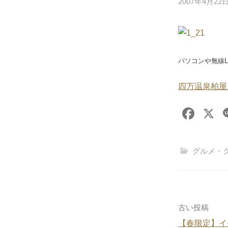
2007年4月22
パソコンや無線
四万温泉柏屋
F
X
a
c
グルメ・
e
b
o
o
投
古い投稿
k
【春限定】イ