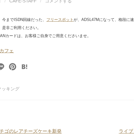
日
/
CAFE-STAFF
/
コメントする
今までISDN回線だった、
フリースポット
が、ADSL47Mになって、格段に
是非ご利用ください。
LANカードは、お客様ご自身でご用意くださいませ。
カフェ
Li
Pi
H
n
nt
at
e
er
e
クッキング
e
n
st
a
チゴのレアチーズケーキ新発
ライブ 