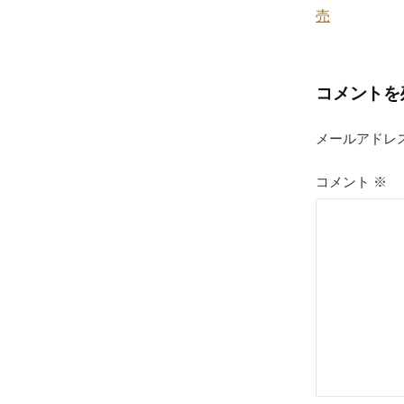
稿
売
ナ
ビ
コメントを
ゲ
メールアドレ
ー
シ
コメント
※
ョ
ン