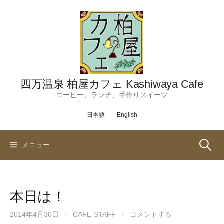
コ
ン
テ
ン
ツ
へ
ス
四万温泉 柏屋カフェ Kashiwaya Cafe
キ
コーヒー、ランチ、手作りスイーツ
ッ
日本語
English
プ
検
メニュー
索:
本日は！
2014年4月30日
/
CAFE-STAFF
/
コメントする