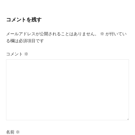
ナ
ビ
コメントを残す
ゲ
メールアドレスが公開されることはありません。
※
が付いてい
ー
る欄は必須項目です
シ
コメント
※
ョ
ン
名前
※