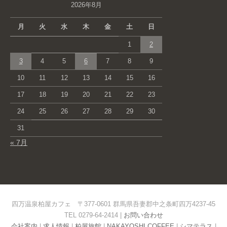
2026年8月
月
火
水
木
金
土
日
1
2
3
4
5
6
7
8
9
10
11
12
13
14
15
16
17
18
19
20
21
22
23
24
25
26
27
28
29
30
31
« 7月
四万温泉柏屋カフェ 〒377-0601 群馬県吾妻郡中之条町四万4237-45
TEL 0279-64-2414 |
お問い合わせ
会社案内
|
求人情報
|
柏屋旅館
|
NAKAYOSHI COFFEE
|
シマテラス
|