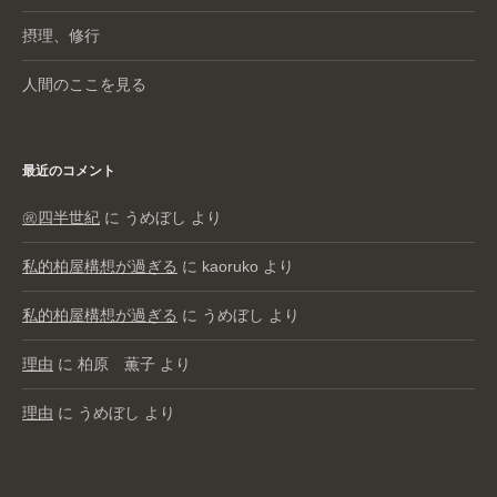
摂理、修行
人間のここを見る
最近のコメント
㊗️四半世紀
に
うめぼし
より
私的柏屋構想が過ぎる
に
kaoruko
より
私的柏屋構想が過ぎる
に
うめぼし
より
理由
に
柏原 薫子
より
理由
に
うめぼし
より