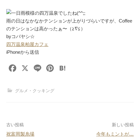
一日雨模様の四万温泉でしたね(^^;;
雨の日はなかなかテンションが上がりづらいですが、Coffee
のテンションは高かったぁ〜（≧∇≦）
byコバヤシ☆
四万温泉柏屋カフェ
iPhoneから送信
F
X
Li
Pi
H
a
n
nt
at
c
e
er
e
グルメ・クッキング
e
e
n
b
st
a
o
投
古い投稿
新しい投稿
o
祝富岡製糸場
今年もミントが…
k
稿