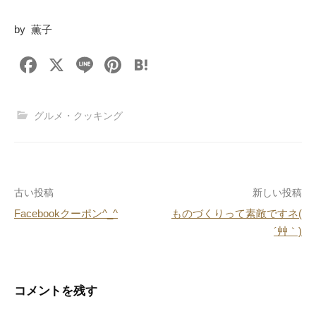
by 薫子
F
X
Li
Pi
H
a
n
nt
at
c
e
er
e
グルメ・クッキング
e
e
n
b
st
a
o
投
古い投稿
新しい投稿
o
Facebookクーポン^_^
ものづくりって素敵ですネ(
k
稿
´艸｀)
ナ
ビ
コメントを残す
ゲ