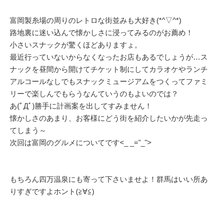
富岡製糸場の周りのレトロな街並みも大好き(*^▽^*)
路地裏に迷い込んで懐かしさに浸ってみるのがお薦め！
小さいスナックが驚くほどありますょ。
最近行っていないからなくなったお店もあるでしょうが…ス
ナックを昼間から開けてチケット制にしてカラオケやランチ
アルコールなしでもスナックミュージアムをつくってファミ
リーで楽しんでもらうなんていうのもよいのでは？
あ(ﾟДﾟ)勝手に計画案を出してすみません！
懐かしさのあまり、お客様にどう街を紹介したいかが先走っ
てしまう～
次回は富岡のグルメについてです<_ _="_">
もちろん四万温泉にも寄って下さいませよ！群馬はいい所あ
りすぎですよホント(≧∀≦)