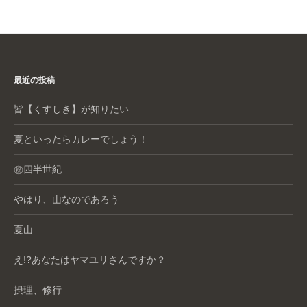
最近の投稿
皆【くすしき】が知りたい
夏といったらカレーでしょう！
㊗️四半世紀
やはり、山なのであろう
夏山
え!?あなたはヤマユリさんですか？
摂理、修行