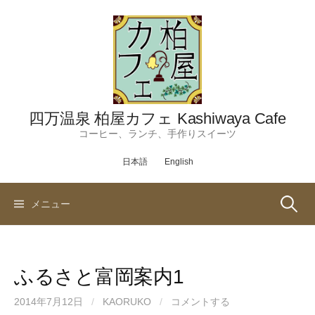
コ
ン
テ
ン
ツ
へ
ス
四万温泉 柏屋カフェ Kashiwaya Cafe
キ
コーヒー、ランチ、手作りスイーツ
ッ
日本語
English
プ
検
メニュー
索:
ふるさと富岡案内1
2014年7月12日
/
KAORUKO
/
コメントする