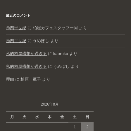
最近のコメント
㊗️四半世紀
に
柏屋カフェスタッフ一同
より
㊗️四半世紀
に
うめぼし
より
私的柏屋構想が過ぎる
に
kaoruko
より
私的柏屋構想が過ぎる
に
うめぼし
より
理由
に
柏原 薫子
より
2026年8月
月
火
水
木
金
土
日
1
2