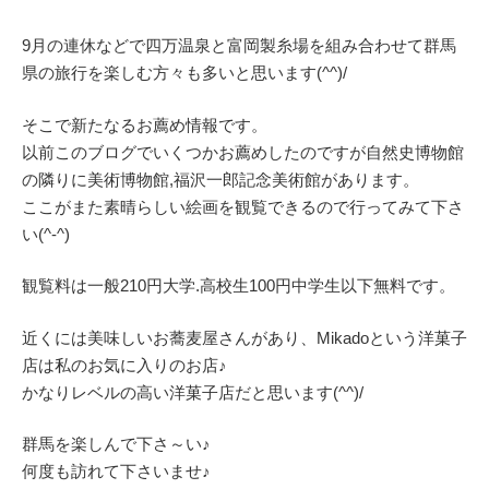
9月の連休などで四万温泉と富岡製糸場を組み合わせて群馬
県の旅行を楽しむ方々も多いと思います(^^)/
そこで新たなるお薦め情報です。
以前このブログでいくつかお薦めしたのですが自然史博物館
の隣りに美術博物館,福沢一郎記念美術館があります。
ここがまた素晴らしい絵画を観覧できるので行ってみて下さ
い(^-^)
観覧料は一般210円大学.高校生100円中学生以下無料です。
近くには美味しいお蕎麦屋さんがあり、Mikadoという洋菓子
店は私のお気に入りのお店♪
かなりレベルの高い洋菓子店だと思います(^^)/
群馬を楽しんで下さ～い♪
何度も訪れて下さいませ♪