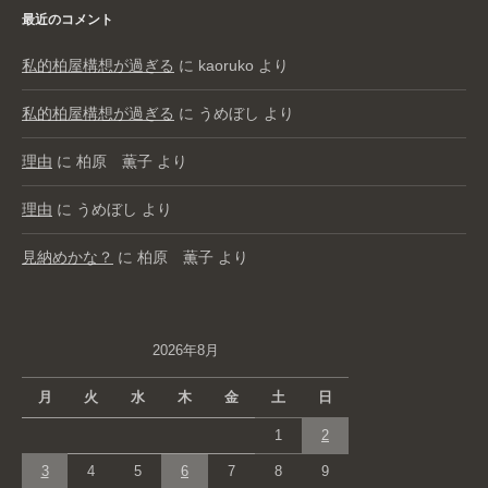
最近のコメント
私的柏屋構想が過ぎる
に
kaoruko
より
私的柏屋構想が過ぎる
に
うめぼし
より
理由
に
柏原 薫子
より
理由
に
うめぼし
より
見納めかな？
に
柏原 薫子
より
2026年8月
月
火
水
木
金
土
日
1
2
3
4
5
6
7
8
9