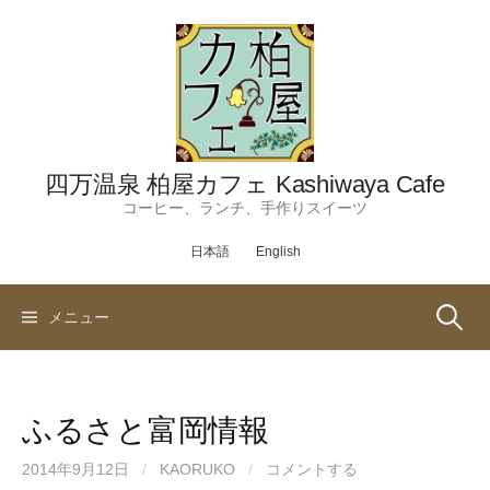
コ
ン
テ
ン
ツ
へ
ス
四万温泉 柏屋カフェ Kashiwaya Cafe
キ
コーヒー、ランチ、手作りスイーツ
ッ
日本語
English
プ
検
メニュー
索:
ふるさと富岡情報
2014年9月12日
/
KAORUKO
/
コメントする