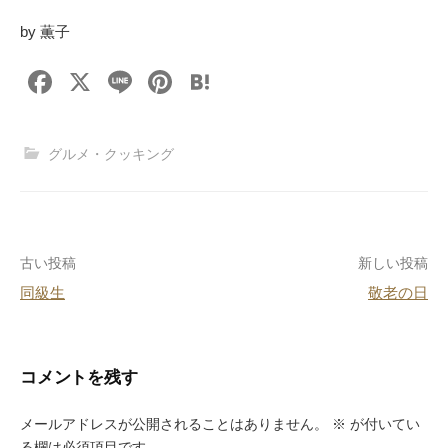
by 薫子
F
X
Li
Pi
H
a
n
nt
at
c
e
er
e
グルメ・クッキング
e
e
n
b
st
a
o
投
古い投稿
新しい投稿
o
同級生
敬老の日
k
稿
ナ
ビ
コメントを残す
ゲ
メールアドレスが公開されることはありません。
※
が付いてい
る欄は必須項目です