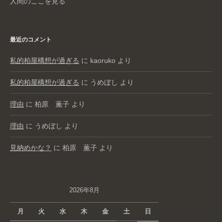
人間のここを見る
最近のコメント
私的柏屋構想が過ぎる
に
kaoruko
より
私的柏屋構想が過ぎる
に
うめぼし
より
理由
に
柏原 薫子
より
理由
に
うめぼし
より
見納めかな？
に
柏原 薫子
より
2026年8月
月
火
水
木
金
土
日