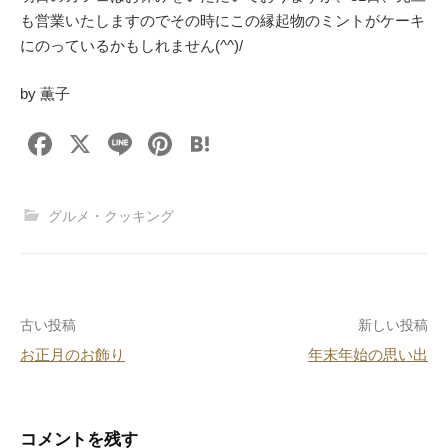
も営業いたしますのでその時にこの縁起物のミントがケーキ
にのっているかもしれません(^^)/
by 薫子
F
X
Li
Pi
H
a
n
nt
at
c
e
er
e
グルメ・クッキング
e
e
n
b
st
a
o
投
古い投稿
新しい投稿
o
お正月のお飾り
年末年始の思い出
k
稿
ナ
ビ
コメントを残す