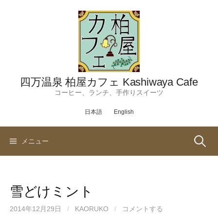
コ
ン
テ
ン
ツ
へ
ス
四万温泉 柏屋カフェ Kashiwaya Cafe
キ
コーヒー、ランチ、手作りスイーツ
ッ
日本語
English
プ
検
メニュー
索:
雪どけミント
2014年12月29日
/
KAORUKO
/
コメントする