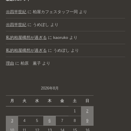
㊗️四半世紀
に
柏屋カフェスタッフ一同
より
㊗️四半世紀
に
うめぼし
より
私的柏屋構想が過ぎる
に
kaoruko
より
私的柏屋構想が過ぎる
に
うめぼし
より
理由
に
柏原 薫子
より
2026年8月
月
火
水
木
金
土
日
1
2
3
4
5
6
7
8
9
10
11
12
13
14
15
16