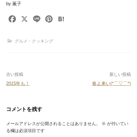
by 薫子
F
X
Li
Pi
H
a
n
nt
at
c
e
er
e
グルメ・クッキング
e
e
n
b
st
a
o
投
古い投稿
新しい投稿
o
2015年も！
春よ来い(*⌒▽⌒*)
k
稿
ナ
ビ
コメントを残す
ゲ
メールアドレスが公開されることはありません。
※
が付いてい
ー
る欄は必須項目です