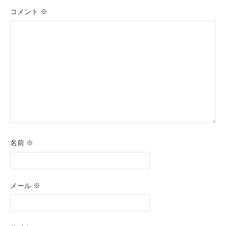
シ
コメント
※
ョ
ン
名前
※
メール
※