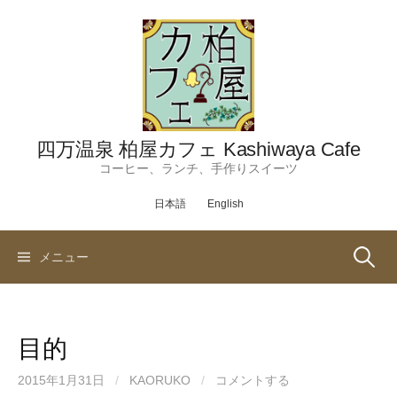
コ
ン
テ
ン
ツ
へ
ス
四万温泉 柏屋カフェ Kashiwaya Cafe
キ
コーヒー、ランチ、手作りスイーツ
ッ
日本語
English
プ
検
メニュー
索:
目的
2015年1月31日
/
KAORUKO
/
コメントする