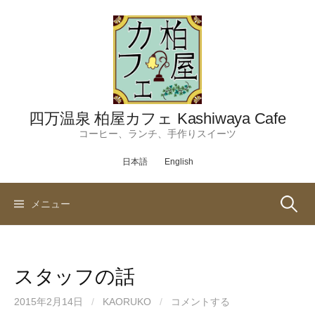
コ
ン
テ
ン
ツ
へ
ス
四万温泉 柏屋カフェ Kashiwaya Cafe
キ
コーヒー、ランチ、手作りスイーツ
ッ
日本語
English
プ
検
メニュー
索:
スタッフの話
2015年2月14日
/
KAORUKO
/
コメントする