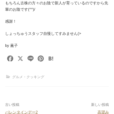
もちろん古株の方々のお陰で新人が育っているのですから先
輩のお陰です(^^)/
感謝！
しょっちゅうスタッフ自慢してすみません(>
by 薫子
F
X
Li
Pi
H
a
n
nt
at
c
e
er
e
グルメ・クッキング
e
e
n
b
st
a
o
投
古い投稿
新しい投稿
o
バレンタインデー2
高望み