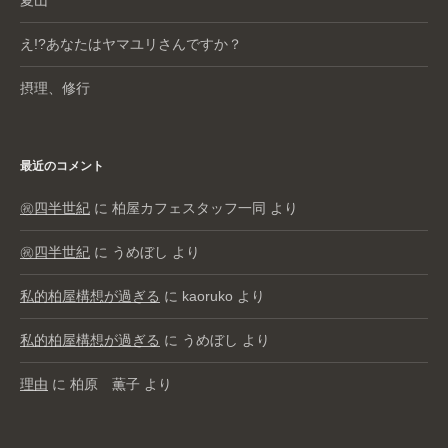
え!?あなたはヤマユリさんですか？
摂理、修行
最近のコメント
㊗️四半世紀
に
柏屋カフェスタッフ一同
より
㊗️四半世紀
に
うめぼし
より
私的柏屋構想が過ぎる
に
kaoruko
より
私的柏屋構想が過ぎる
に
うめぼし
より
理由
に
柏原 薫子
より