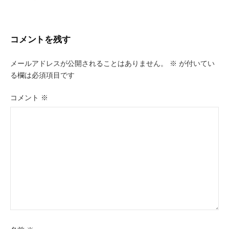
k
稿
ナ
ビ
コメントを残す
ゲ
メールアドレスが公開されることはありません。
※
が付いてい
ー
る欄は必須項目です
シ
コメント
※
ョ
ン