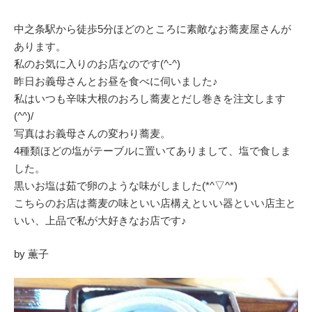
中之条駅から徒歩5分ほどのところに素敵なお蕎麦屋さんが
あります。
私のお気に入りのお店なのです(^-^)
昨日お義母さんとお昼を食べに伺いました♪
私はいつも辛味大根のおろし蕎麦とだし巻きを注文します
(^^)/
写真はお義母さんの変わり蕎麦。
4種類ほどの塩がテーブルに置いてありまして、塩で食しま
した。
黒いお塩は茹で卵のような味がしました(*^▽^*)
こちらのお店は蕎麦の味といい店構えといい器といい店主と
いい、上品で私が大好きなお店です♪
by 薫子