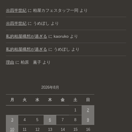
㊗️四半世紀
に
柏屋カフェスタッフ一同
より
㊗️四半世紀
に
うめぼし
より
私的柏屋構想が過ぎる
に
kaoruko
より
私的柏屋構想が過ぎる
に
うめぼし
より
理由
に
柏原 薫子
より
2026年8月
月
火
水
木
金
土
日
1
2
3
4
5
6
7
8
9
10
11
12
13
14
15
16