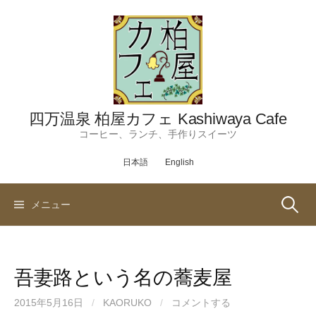
コ
ン
テ
ン
ツ
へ
ス
四万温泉 柏屋カフェ Kashiwaya Cafe
キ
コーヒー、ランチ、手作りスイーツ
ッ
日本語
English
プ
検
メニュー
索:
吾妻路という名の蕎麦屋
2015年5月16日
/
KAORUKO
/
コメントする