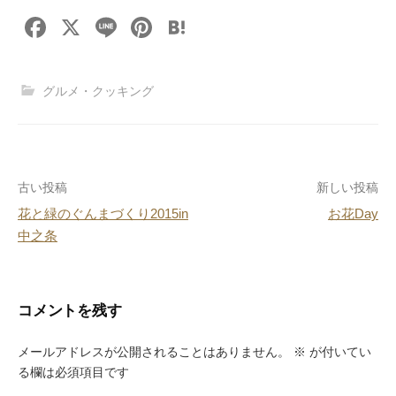
F
X
Li
Pi
H
a
n
nt
at
c
e
er
e
グルメ・クッキング
e
e
n
b
st
a
o
投
古い投稿
新しい投稿
o
花と緑のぐんまづくり2015in
お花Day
k
稿
中之条
ナ
ビ
コメントを残す
ゲ
ー
メールアドレスが公開されることはありません。
※
が付いてい
る欄は必須項目です
シ