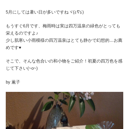
5月にしては暑い日が多いですねヾ(≧∇≦)
もうすぐ6月です、梅雨時は実は四万温泉の緑色がとっても
栄えるのですよ♪
少し肌寒い小雨模様の四万温泉はとても静かで幻想的…お薦
めです♥
そこで、そんな色合いの和小物をご紹介！初夏の四万色を感
じて下さい(~o~)
by 薫子