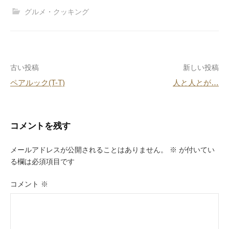
c
e
er
e
グルメ・クッキング
e
e
n
b
st
a
o
投
古い投稿
新しい投稿
o
ペアルック(T-T)
人と人とが…
k
稿
ナ
ビ
コメントを残す
ゲ
メールアドレスが公開されることはありません。
※
が付いてい
ー
る欄は必須項目です
シ
コメント
※
ョ
ン