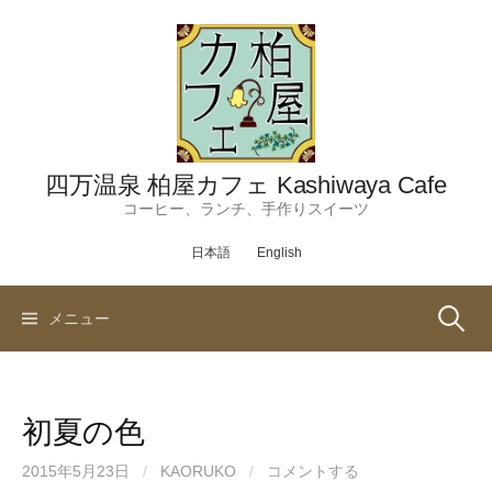
コ
ン
テ
ン
ツ
へ
ス
四万温泉 柏屋カフェ Kashiwaya Cafe
キ
コーヒー、ランチ、手作りスイーツ
ッ
日本語
English
プ
検
メニュー
索:
初夏の色
2015年5月23日
/
KAORUKO
/
コメントする