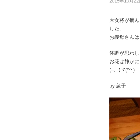
2015年10月2
大女将が摘ん
した。
お義母さんは
体調が思わし
お花は静かに
(–、)ヾ(^^ )
by 薫子