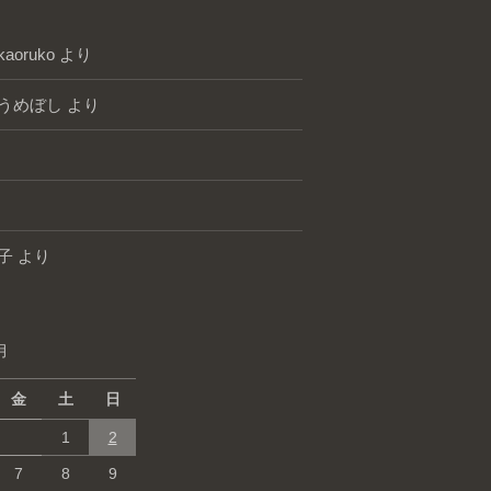
kaoruko
より
うめぼし
より
子
より
月
金
土
日
1
2
7
8
9