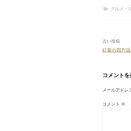
c
グルメ・
e
b
o
o
投
古い投稿
k
紅葉の四万温
稿
ナ
コメントを
ビ
ゲ
メールアドレ
ー
コメント
※
シ
ョ