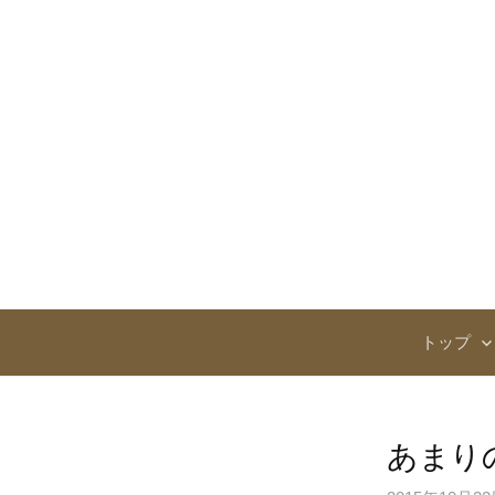
コ
ン
テ
ン
ツ
へ
ス
キ
ッ
プ
トップ
あまり