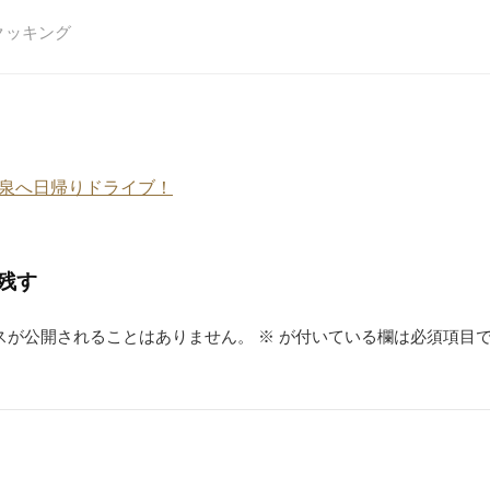
e
er
e
クッキング
e
n
st
a
泉へ日帰りドライブ！
残す
スが公開されることはありません。
※
が付いている欄は必須項目