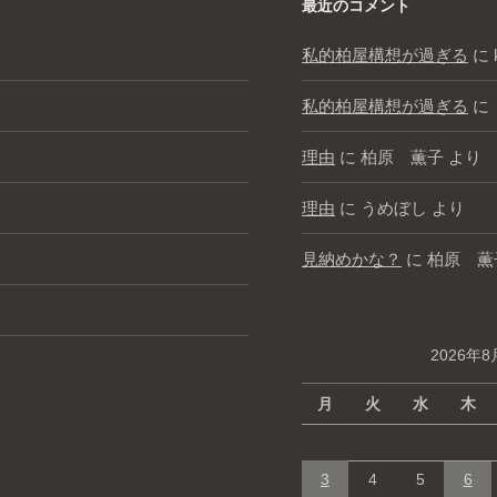
最近のコメント
私的柏屋構想が過ぎる
に
私的柏屋構想が過ぎる
に
理由
に
柏原 薫子
より
理由
に
うめぼし
より
見納めかな？
に
柏原 薫
2026年8
月
火
水
木
3
4
5
6