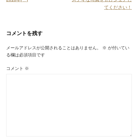
k
稿
てください！
ナ
ビ
コメントを残す
ゲ
ー
メールアドレスが公開されることはありません。
※
が付いてい
る欄は必須項目です
シ
ョ
コメント
※
ン