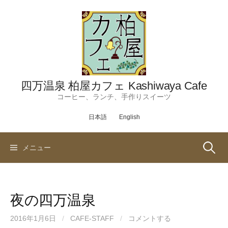
コ
ン
テ
ン
ツ
へ
ス
四万温泉 柏屋カフェ Kashiwaya Cafe
キ
コーヒー、ランチ、手作りスイーツ
ッ
日本語
English
プ
検
メニュー
索:
夜の四万温泉
2016年1月6日
/
CAFE-STAFF
/
コメントする