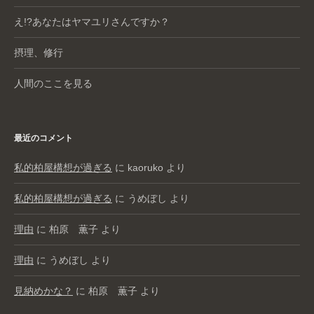
え!?あなたはヤマユリさんですか？
摂理、修行
人間のここを見る
最近のコメント
私的柏屋構想が過ぎる
に
kaoruko
より
私的柏屋構想が過ぎる
に
うめぼし
より
理由
に
柏原 薫子
より
理由
に
うめぼし
より
見納めかな？
に
柏原 薫子
より