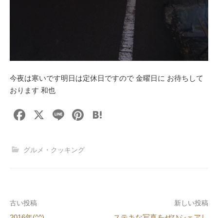
今夜は寒いです明日は定休日ですので 金曜日に お待ちして
おります 和也
F
X
Li
Pi
H
a
n
nt
at
c
e
er
e
グルメ・クッキング
e
e
n
b
st
a
o
投
古い投稿
新しい投稿
o
2016年(^^)
ステキな写真をぜひシェアし