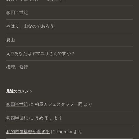
㊗️四半世紀
やはり、山なのであろう
夏山
え!?あなたはヤマユリさんですか？
摂理、修行
最近のコメント
㊗️四半世紀
に
柏屋カフェスタッフ一同
より
㊗️四半世紀
に
うめぼし
より
私的柏屋構想が過ぎる
に
kaoruko
より