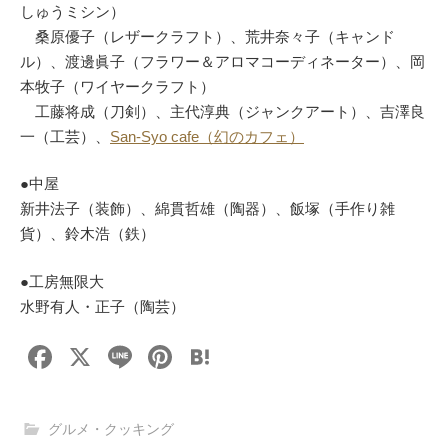
しゅうミシン）
桑原優子（レザークラフト）、荒井奈々子（キャンド
ル）、渡邊眞子（フラワー＆アロマコーディネーター）、岡
本牧子（ワイヤークラフト）
工藤将成（刀剣）、主代淳典（ジャンクアート）、吉澤良
一（工芸）、
San-Syo cafe（幻のカフェ）
●中屋
新井法子（装飾）、綿貫哲雄（陶器）、飯塚（手作り雑
貨）、鈴木浩（鉄）
●工房無限大
水野有人・正子（陶芸）
F
X
Li
Pi
H
a
n
nt
at
c
e
er
e
グルメ・クッキング