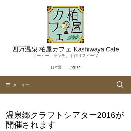
コ
ン
テ
ン
ツ
へ
ス
四万温泉 柏屋カフェ Kashiwaya Cafe
キ
コーヒー、ランチ、手作りスイーツ
ッ
日本語
English
プ
検
メニュー
索:
温泉郷クラフトシアター2016が
開催されます