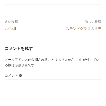
e
e
n
b
st
a
o
投
古い投稿
新しい投稿
o
coffee‼︎
ステンドグラスの世界
k
稿
ナ
ビ
コメントを残す
ゲ
メールアドレスが公開されることはありません。
※
が付いてい
ー
る欄は必須項目です
シ
コメント
※
ョ
ン