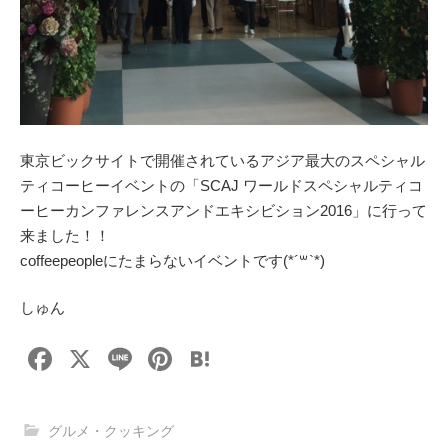
東京ビックサイトで開催されているアジア最大のスペシャル
ティコーヒーイベントの「SCAJ ワールドスペシャルティコ
ーヒーカンファレンスアンドエキシビション2016」に行って
来ました！！
coffeepeopleにたまらないイベントです(*´꒳`*)
しゅん
F
X
Li
Pi
H
a
n
nt
at
c
e
er
e
グルメ・クッキング