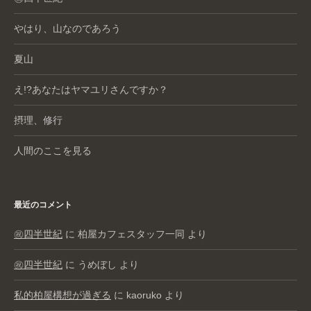
やはり、山なのであろう
夏山
え!?あなたはヤマユリさんですか？
摂理、修行
人間のここを見る
最近のコメント
㊗️四半世紀
に
柏屋カフェスタッフ一同
より
㊗️四半世紀
に
うめぼし
より
私的柏屋構想が過ぎる
に
kaoruko
より