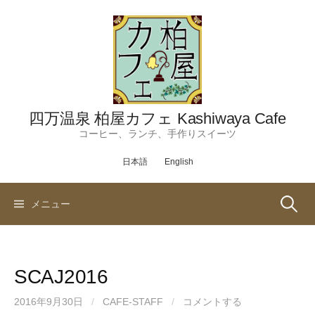
コ
ン
テ
ン
ツ
へ
ス
四万温泉 柏屋カフェ Kashiwaya Cafe
キ
コーヒー、ランチ、手作りスイーツ
ッ
日本語
English
プ
検
メニュー
索:
SCAJ2016
2016年9月30日
/
CAFE-STAFF
/
コメントする