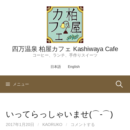
コ
ン
テ
ン
ツ
へ
ス
四万温泉 柏屋カフェ Kashiwaya Cafe
キ
コーヒー、ランチ、手作りスイーツ
ッ
日本語
English
プ
検
メニュー
索:
いってらっしゃいませ(⌒‐⌒)
2017年1月20日
/
KAORUKO
/
コメントする