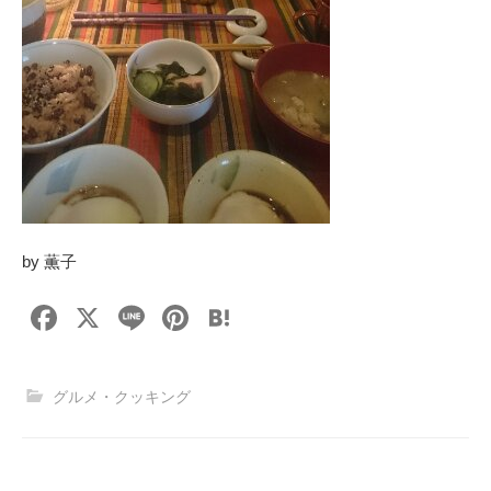
by 薫子
F
X
Li
Pi
H
a
n
nt
at
c
e
er
e
グルメ・クッキング
e
e
n
b
st
a