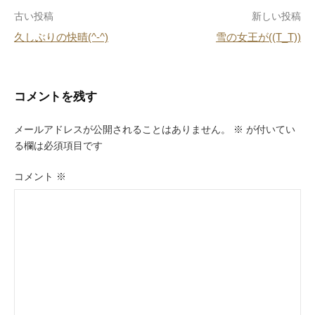
o
投
古い投稿
新しい投稿
o
久しぶりの快晴(^-^)
雪の女王が((T_T))
k
稿
ナ
ビ
コメントを残す
ゲ
メールアドレスが公開されることはありません。
※
が付いてい
ー
る欄は必須項目です
シ
コメント
※
ョ
ン