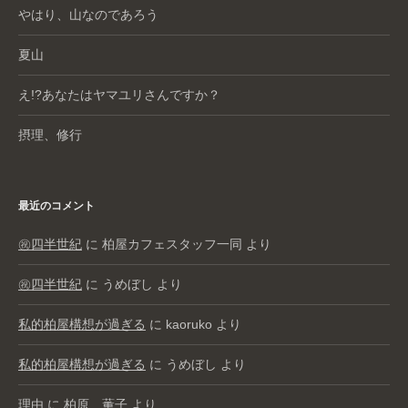
やはり、山なのであろう
夏山
え!?あなたはヤマユリさんですか？
摂理、修行
最近のコメント
㊗️四半世紀
に
柏屋カフェスタッフ一同
より
㊗️四半世紀
に
うめぼし
より
私的柏屋構想が過ぎる
に
kaoruko
より
私的柏屋構想が過ぎる
に
うめぼし
より
理由
に
柏原 薫子
より