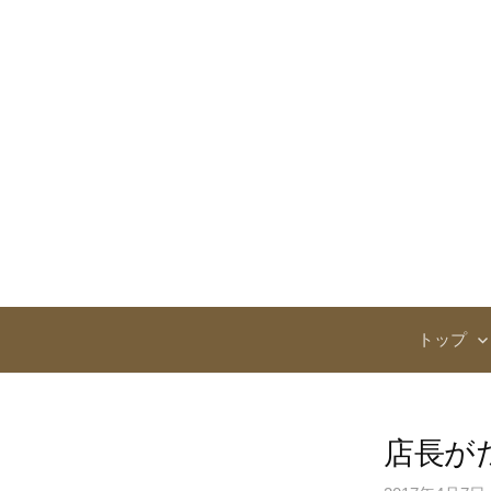
コ
ン
テ
ン
ツ
へ
ス
キ
ッ
プ
トップ
店長が