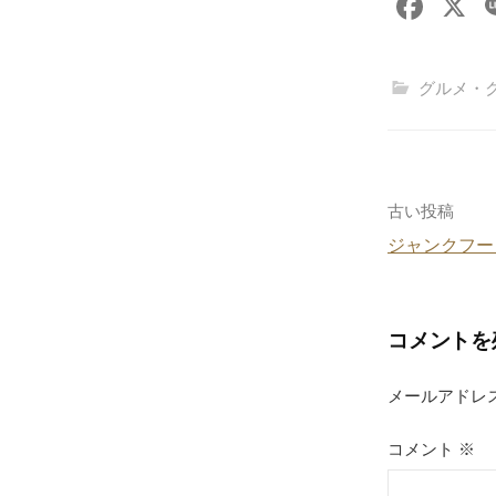
F
X
a
c
グルメ・
e
b
o
o
投
古い投稿
k
ジャンクフー
稿
ナ
コメントを
ビ
ゲ
メールアドレ
ー
コメント
※
シ