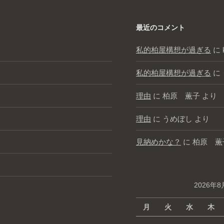
最近のコメント
私的柏屋構想が過ぎる
に
私的柏屋構想が過ぎる
に
理由
に
柏原 薫子
より
理由
に
うめぼし
より
見納めかな？
に
柏原 薫
2026年8
月
火
水
木