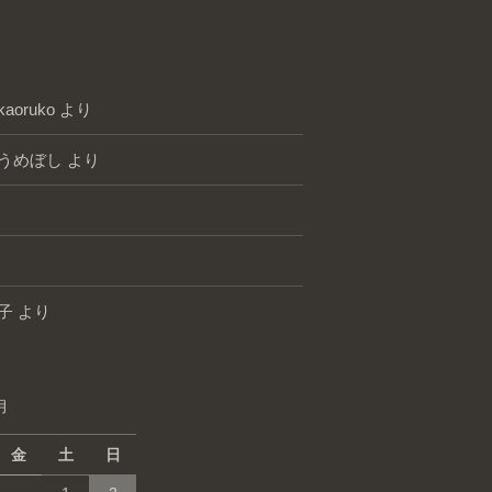
kaoruko
より
うめぼし
より
子
より
月
金
土
日