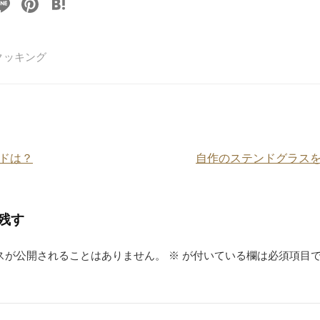
Li
Pi
H
n
nt
at
e
er
e
クッキング
e
n
st
a
ドは？
自作のステンドグラス
残す
スが公開されることはありません。
※
が付いている欄は必須項目