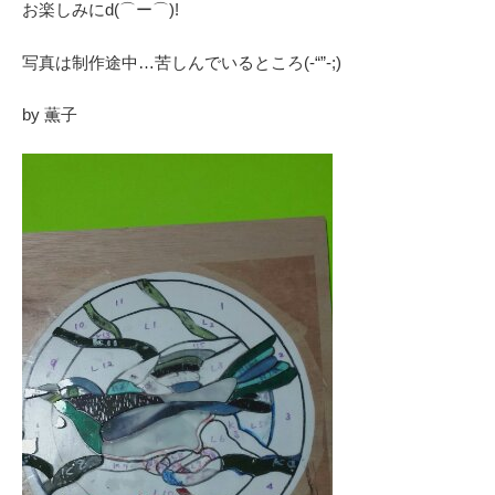
お楽しみにd(⌒ー⌒)!
写真は制作途中…苦しんでいるところ(-“”-;)
by 薫子