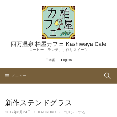
コ
ン
テ
ン
ツ
へ
ス
四万温泉 柏屋カフェ Kashiwaya Cafe
キ
コーヒー、ランチ、手作りスイーツ
ッ
日本語
English
プ
検
メニュー
索:
新作ステンドグラス
2017年8月24日
/
KAORUKO
/
コメントする