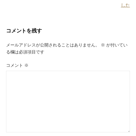
k
稿
した
ナ
ビ
コメントを残す
ゲ
ー
メールアドレスが公開されることはありません。
※
が付いてい
る欄は必須項目です
シ
ョ
コメント
※
ン