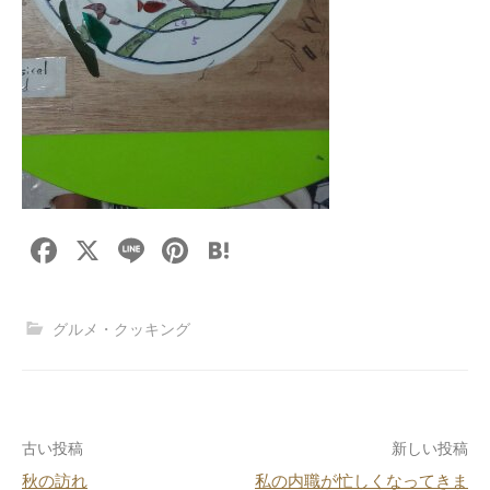
F
X
Li
Pi
H
a
n
nt
at
c
e
er
e
グルメ・クッキング
e
e
n
b
st
a
o
投
古い投稿
新しい投稿
o
秋の訪れ
私の内職が忙しくなってきま