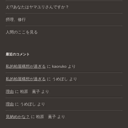
え!?あなたはヤマユリさんですか？
摂理、修行
人間のここを見る
最近のコメント
私的柏屋構想が過ぎる
に
kaoruko
より
私的柏屋構想が過ぎる
に
うめぼし
より
理由
に
柏原 薫子
より
理由
に
うめぼし
より
見納めかな？
に
柏原 薫子
より