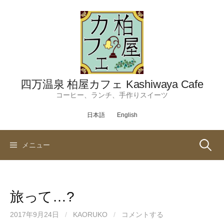
コ
ン
テ
ン
ツ
へ
ス
四万温泉 柏屋カフェ Kashiwaya Cafe
キ
コーヒー、ランチ、手作りスイーツ
ッ
日本語
English
プ
検
メニュー
索:
旅って…?
2017年9月24日
/
KAORUKO
/
コメントする