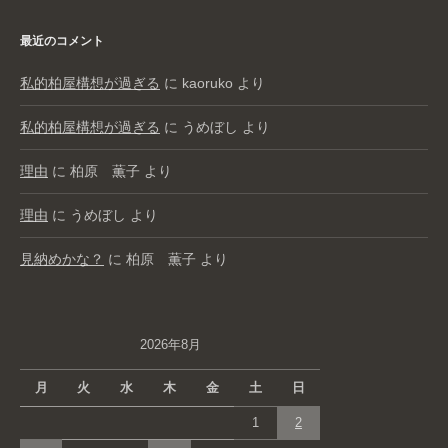
最近のコメント
私的柏屋構想が過ぎる
に
kaoruko
より
私的柏屋構想が過ぎる
に
うめぼし
より
理由
に
柏原 薫子
より
理由
に
うめぼし
より
見納めかな？
に
柏原 薫子
より
2026年8月
月
火
水
木
金
土
日
1
2