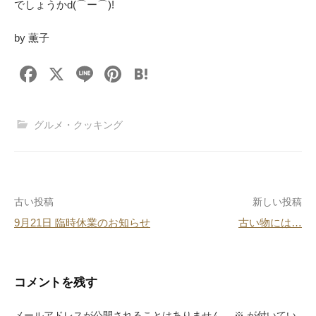
でしょうかd(⌒ー⌒)!
by 薫子
F
X
Li
Pi
H
a
n
nt
at
c
e
er
e
グルメ・クッキング
e
e
n
b
st
a
o
投
古い投稿
新しい投稿
o
9月21日 臨時休業のお知らせ
古い物には…
k
稿
ナ
ビ
コメントを残す
ゲ
メールアドレスが公開されることはありません。
※
が付いてい