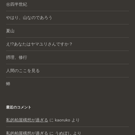
㊗️四半世紀
やはり、山なのであろう
夏山
え!?あなたはヤマユリさんですか？
摂理、修行
人間のここを見る
蝉
最近のコメント
私的柏屋構想が過ぎる
に
kaoruko
より
私的柏屋構想が過ぎる
に
うめぼし
より