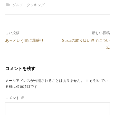
c
e
er
e
グルメ・クッキング
e
e
n
b
st
a
o
投
古い投稿
新しい投稿
o
あっという間に花盛り
Suicaの取り扱い終了につい
k
稿
て
ナ
ビ
コメントを残す
ゲ
ー
メールアドレスが公開されることはありません。
※
が付いてい
る欄は必須項目です
シ
ョ
コメント
※
ン