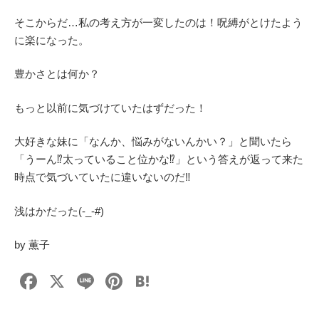
そこからだ…私の考え方が一変したのは！呪縛がとけたよう
に楽になった。
豊かさとは何か？
もっと以前に気づけていたはずだった！
大好きな妹に「なんか、悩みがないんかい？」と聞いたら
「うーん⁉太っていること位かな⁉」という答えが返って来た
時点で気づいていたに違いないのだ‼
浅はかだった(-_-#)
by 薫子
F
X
Li
Pi
H
a
n
nt
at