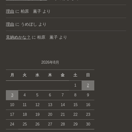
理由
に
柏原 薫子
より
理由
に
うめぼし
より
見納めかな？
に
柏原 薫子
より
2026年8月
月
火
水
木
金
土
日
1
2
3
4
5
6
7
8
9
10
11
12
13
14
15
16
17
18
19
20
21
22
23
24
25
26
27
28
29
30