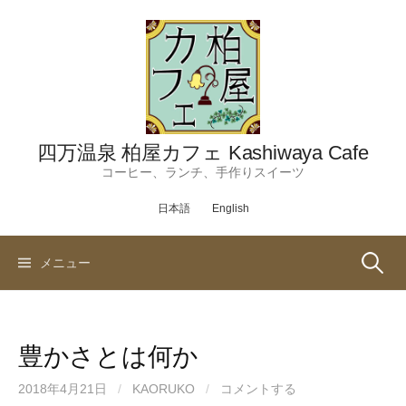
コ
ン
テ
ン
ツ
へ
ス
四万温泉 柏屋カフェ Kashiwaya Cafe
キ
コーヒー、ランチ、手作りスイーツ
ッ
日本語
English
プ
検
メニュー
索:
豊かさとは何か
2018年4月21日
/
KAORUKO
/
コメントする