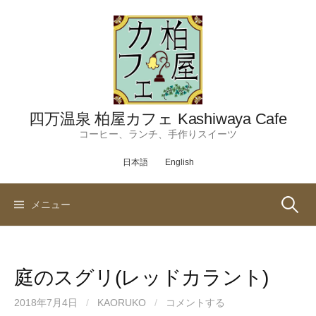
コ
ン
テ
ン
ツ
へ
ス
四万温泉 柏屋カフェ Kashiwaya Cafe
キ
コーヒー、ランチ、手作りスイーツ
ッ
日本語
English
プ
検
メニュー
索:
庭のスグリ(レッドカラント)
2018年7月4日
/
KAORUKO
/
コメントする