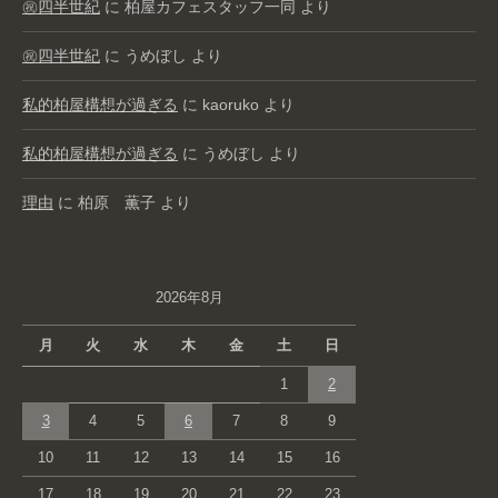
㊗️四半世紀
に
柏屋カフェスタッフ一同
より
㊗️四半世紀
に
うめぼし
より
私的柏屋構想が過ぎる
に
kaoruko
より
私的柏屋構想が過ぎる
に
うめぼし
より
理由
に
柏原 薫子
より
2026年8月
月
火
水
木
金
土
日
1
2
3
4
5
6
7
8
9
10
11
12
13
14
15
16
17
18
19
20
21
22
23