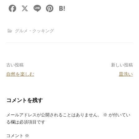
F
X
Li
Pi
H
a
n
nt
at
c
e
er
e
グルメ・クッキング
e
e
n
b
st
a
o
投
古い投稿
新しい投稿
o
自然を楽しむ
皿洗い
k
稿
ナ
ビ
コメントを残す
ゲ
メールアドレスが公開されることはありません。
※
が付いてい
ー
る欄は必須項目です
シ
コメント
※