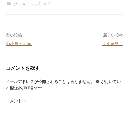
c
e
er
e
グルメ・クッキング
e
e
n
b
st
a
o
投
古い投稿
新しい投稿
o
山小屋と紅葉
りす発見！
k
稿
ナ
ビ
コメントを残す
ゲ
メールアドレスが公開されることはありません。
※
が付いてい
ー
る欄は必須項目です
シ
コメント
※
ョ
ン