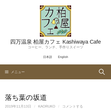
コ
ン
テ
ン
ツ
へ
ス
四万温泉 柏屋カフェ Kashiwaya Cafe
キ
コーヒー、ランチ、手作りスイーツ
ッ
日本語
English
プ
検
メニュー
索:
落ち葉の坂道
2019年11月13日
/
KAORUKO
/
コメントする