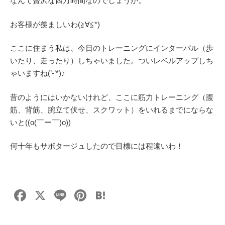
なんて贅沢な四万時間なのでしょうか。
お客様が羨ましいわ(≧∀≦*)
ここに住まう私は、今日のトレーニングにインターバル（歩
いたり、走ったり）しちゃいました。ついレベルアップしち
ゃいますね(’-’*)♪
昔のようにはいかないけれど、ここに筋力トレーニング（腹
筋、背筋、腕立て伏せ、スクワット）をいれるまでにならな
いと((o(￣ー￣)o))
何十年もサボタージュしたので目標には程遠いわ！
F
X
Li
Pi
H
a
n
nt
at