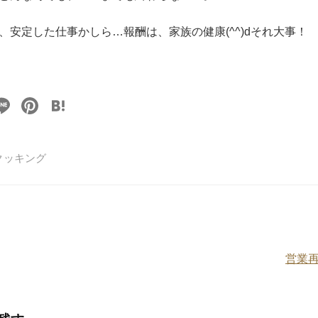
、安定した仕事かしら…報酬は、家族の健康(^^)dそれ大事！
Li
Pi
H
n
nt
at
e
er
e
クッキング
e
n
st
a
営業