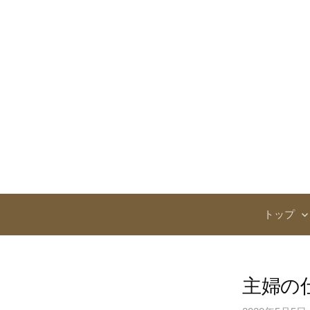
コ
ン
テ
ン
ツ
へ
ス
キ
ッ
プ
トップ
主婦の