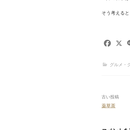
そう考えると
F
X
a
c
グルメ・
e
b
o
o
投
古い投稿
k
薬草茶
稿
ナ