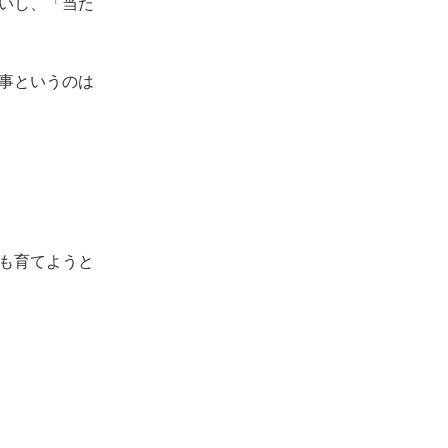
いし、「当た
事というのは
も育てようと