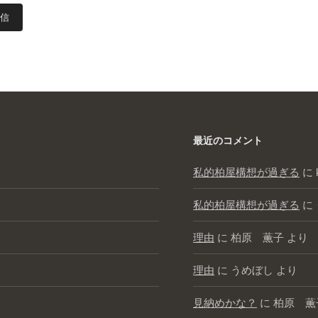
最近のコメント
私的柏屋構想が過ぎる
に
私的柏屋構想が過ぎる
に
理由
に
柏原 薫子
より
理由
に
うめぼし
より
見納めかな？
に
柏原 薫