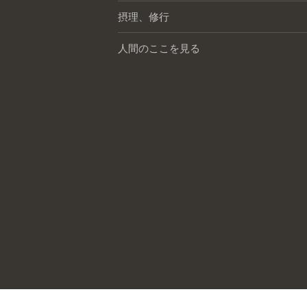
摂理、修行
人間のここを見る