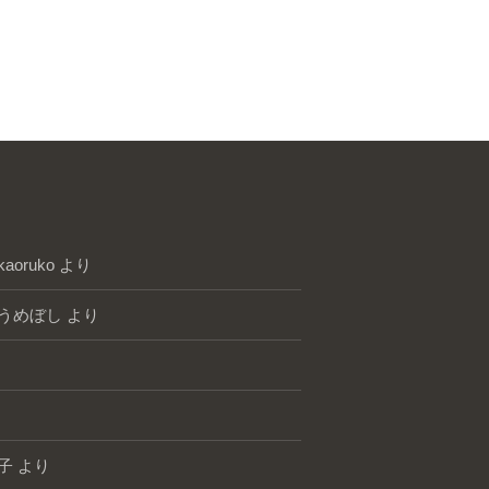
kaoruko
より
うめぼし
より
子
より