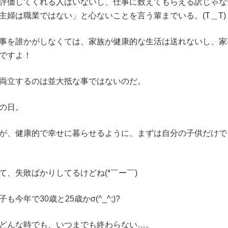
評価してくれる人はいないし、仕事に数えてもらえる訳じゃな
主婦は職業ではない」と心ないことを言う輩までいる。(T＿T)
事を誰かがしなくては、家族が健康的な生活は送れないし、家
ですよ！
両立するのは並大抵な事ではないのだ。
の日。
が、健康的で幸せに暮らせるように、まずは自分の子供だけで
て、失敗ばかりしてるけどね(*￣ー￣)
も今年で30歳と25歳かσ(^_^;)?
どんな時でも、いつまでも終わらない…。