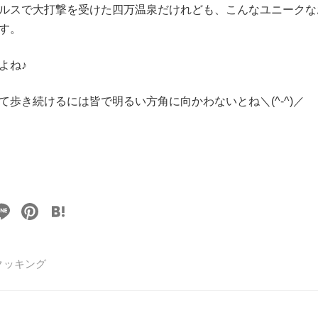
ルスで大打撃を受けた四万温泉だけれども、こんなユニークな
す。
よね♪
て歩き続けるには皆で明るい方角に向かわないとね＼(^-^)／
Li
Pi
H
n
nt
at
e
er
e
クッキング
e
n
st
a