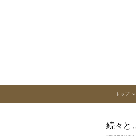
コ
ン
テ
ン
ツ
へ
ス
キ
ッ
プ
トップ
続々と