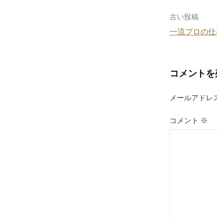
o
o
投
古い投稿
k
一流プロの仕
稿
ナ
コメントを
ビ
ゲ
メールアドレ
ー
コメント
※
シ
ョ
ン