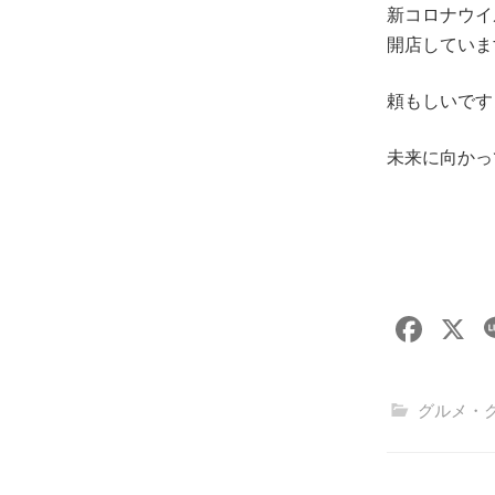
新コロナウイ
開店していま
頼もしいです
未来に向かっ
F
X
a
c
グルメ・
e
b