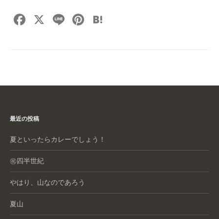
F
X
Li
Pi
H
a
n
nt
at
c
e
er
e
e
e
n
b
st
a
o
o
最近の投稿
k
夏といったらカレーでしょう！
㊗️四半世紀
やはり、山なのであろう
夏山