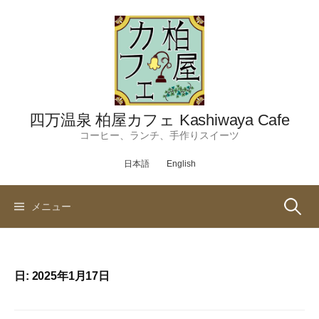
コ
ン
テ
ン
ツ
へ
ス
四万温泉 柏屋カフェ Kashiwaya Cafe
キ
コーヒー、ランチ、手作りスイーツ
ッ
日本語
English
プ
検
メニュー
索:
日:
2025年1月17日