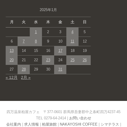
2025年1月
月
火
水
木
金
土
日
1
2
3
4
5
6
7
8
9
10
11
12
13
14
15
16
17
18
19
20
21
22
23
24
25
26
27
28
29
30
31
« 12月
2月 »
四万温泉柏屋カフェ 〒377-0601 群馬県吾妻郡中之条町四万4237-45
TEL 0279-64-2414 |
お問い合わせ
会社案内
|
求人情報
|
柏屋旅館
|
NAKAYOSHI COFFEE
|
シマテラス
|