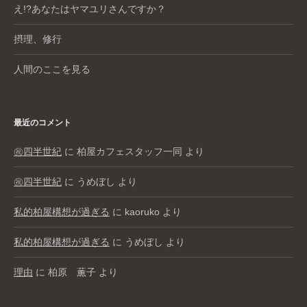
え!?あなたはヤマユリさんですか？
摂理、修行
人間のここを見る
最近のコメント
㊗️四半世紀
に
柏屋カフェスタッフ一同
より
㊗️四半世紀
に
うめぼし
より
私的柏屋構想が過ぎる
に
kaoruko
より
私的柏屋構想が過ぎる
に
うめぼし
より
理由
に
柏原 薫子
より