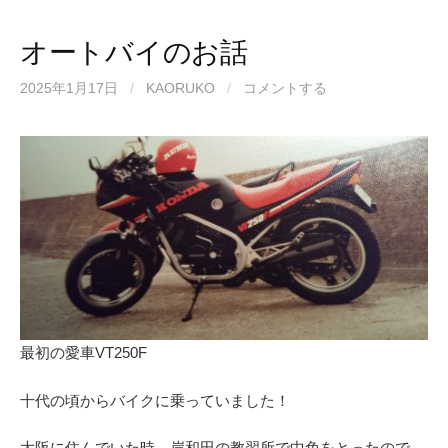
オートバイのお話
2025年1月17日
/
KAORUKO
/
コメントする
最初の愛車VT250F
十代の頃からバイクに乗っていました！
大阪に住んでいた時、岸和田の教習所で中免をとったので