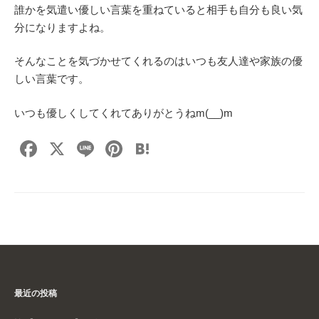
誰かを気遣い優しい言葉を重ねていると相手も自分も良い気
分になりますよね。
そんなことを気づかせてくれるのはいつも友人達や家族の優
しい言葉です。
いつも優しくしてくれてありがとうねm(__)m
F
X
Li
Pi
H
a
n
nt
at
c
e
er
e
e
e
n
b
st
a
o
o
最近の投稿
k