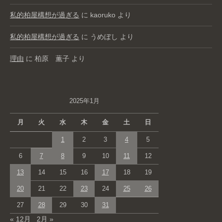
私的柏屋構想が過ぎる
に
kaoruko
より
私的柏屋構想が過ぎる
に
うめぼし
より
理由
に
柏原 薫子
より
2025年1月
月
火
水
木
金
土
日
1
2
3
4
5
6
7
8
9
10
11
12
13
14
15
16
17
18
19
20
21
22
23
24
25
26
27
28
29
30
31
« 12月
2月 »