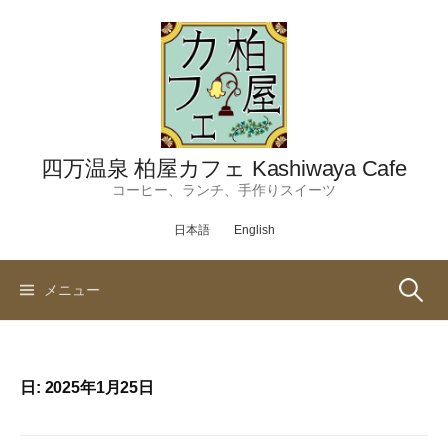
コ
ン
テ
ン
ツ
へ
ス
四万温泉 柏屋カフェ Kashiwaya Cafe
キ
コーヒー、ランチ、手作りスイーツ
ッ
日本語
English
プ
検
メニュー
索:
日:
2025年1月25日