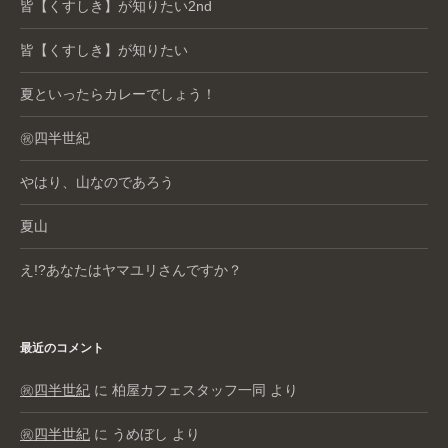
皆【くすしき】が知りたい2nd
皆【くすしき】が知りたい
夏といったらカレーでしょう！
㊗️四半世紀
やはり、山なのであろう
夏山
え!?あなたはヤマユリさんですか？
最近のコメント
㊗️四半世紀
に
柏屋カフェスタッフ一同
より
㊗️四半世紀
に
うめぼし
より