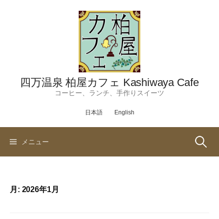
コ
ン
テ
ン
ツ
へ
ス
四万温泉 柏屋カフェ Kashiwaya Cafe
キ
コーヒー、ランチ、手作りスイーツ
ッ
日本語
English
プ
検
メニュー
索:
月:
2026年1月