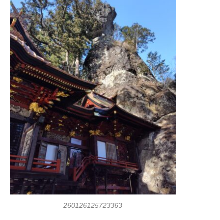
260126125723363