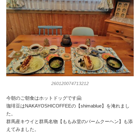
260120074713212
今朝のご朝食はホットドッグです🤗
珈琲豆はNAKAYOSHICOFFEEの【shimablue】を淹れまし
た。
群馬産キウイと群馬名物【ももみ堂のバームクーヘン】も添
えてみました。