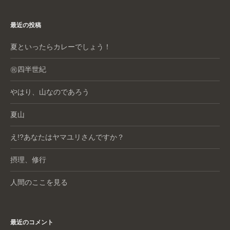
o
o
最近の投稿
k
夏といったらカレーでしょう！
㊗️四半世紀
やはり、山なのであろう
夏山
え!?あなたはヤマユリさんですか？
摂理、修行
人間のここを見る
最近のコメント