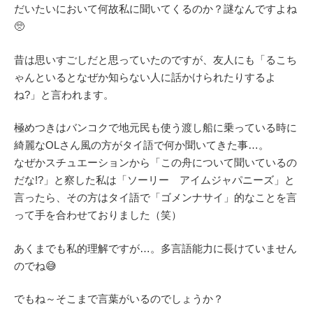
だいたいにおいて何故私に聞いてくるのか？謎なんですよね
🥺
昔は思いすごしだと思っていたのですが、友人にも「るこち
ゃんといるとなぜか知らない人に話かけられたりするよ
ね?」と言われます。
極めつきはバンコクで地元民も使う渡し船に乗っている時に
綺麗なOLさん風の方がタイ語で何か聞いてきた事…。
なぜかスチュエーションから「この舟について聞いているの
だな!?」と察した私は「ソーリー アイムジャパニーズ」と
言ったら、その方はタイ語で「ゴメンナサイ」的なことを言
って手を合わせておりました（笑）
あくまでも私的理解ですが…。多言語能力に長けていません
のでね😅
でもね～そこまで言葉がいるのでしょうか？