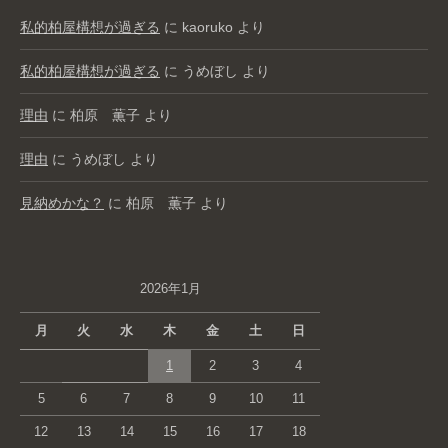
私的柏屋構想が過ぎる
に
kaoruko
より
私的柏屋構想が過ぎる
に
うめぼし
より
理由
に
柏原 薫子
より
理由
に
うめぼし
より
見納めかな？
に
柏原 薫子
より
2026年1月
月
火
水
木
金
土
日
1
2
3
4
5
6
7
8
9
10
11
12
13
14
15
16
17
18