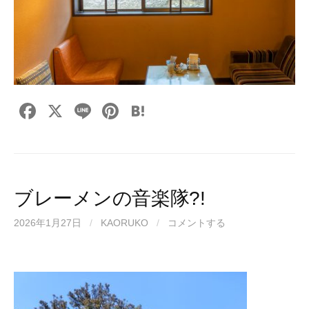
F
X
Li
Pi
H
a
n
nt
at
c
e
er
e
e
e
n
b
st
a
ブレーメンの音楽隊?!
o
2026年1月27日
/
KAORUKO
/
コメントする
o
k