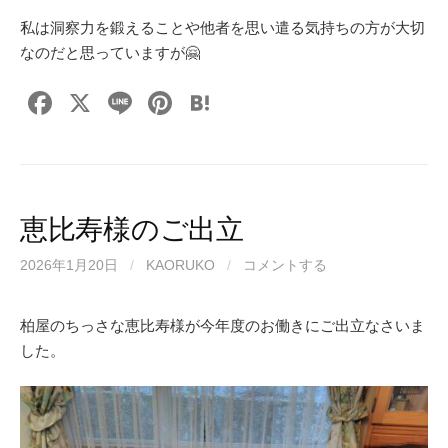
私は洞察力を鍛えることや他者を思い遣る気持ちの方が大切
なのだと思っていますが🤗
F
X
Li
Pi
H
a
n
nt
at
c
e
er
e
e
e
n
b
st
a
恵比寿様のご出立
o
2026年1月20日
/
KAORUKO
/
コメントする
o
k
柏屋のちっさな恵比寿様が今年度のお働きにご出立なさいま
した。