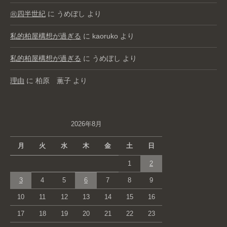
㊗️四半世紀
に
うめぼし
より
私的柏屋構想が過ぎる
に
kaoruko
より
私的柏屋構想が過ぎる
に
うめぼし
より
理由
に
柏原 薫子
より
2026年8月
月
火
水
木
金
土
日
1
2
3
4
5
6
7
8
9
10
11
12
13
14
15
16
17
18
19
20
21
22
23