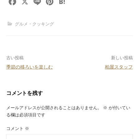
F
X
Li
Pi
H
a
n
nt
at
c
e
er
e
グルメ・クッキング
e
e
n
b
st
a
o
投
古い投稿
新しい投稿
o
季節の移ろいを楽しむ
柏屋スタッフ
k
稿
ナ
ビ
コメントを残す
ゲ
メールアドレスが公開されることはありません。
※
が付いてい
ー
る欄は必須項目です
シ
コメント
※
ョ