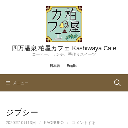
コ
ン
テ
ン
ツ
へ
ス
四万温泉 柏屋カフェ Kashiwaya Cafe
キ
コーヒー、ランチ、手作りスイーツ
ッ
日本語
English
プ
検
メニュー
索:
ジプシー
2020年10月13日
/
KAORUKO
/
コメントする