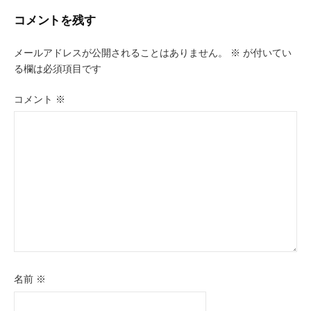
ビ
コメントを残す
ゲ
メールアドレスが公開されることはありません。
※
が付いてい
ー
る欄は必須項目です
シ
コメント
※
ョ
ン
名前
※