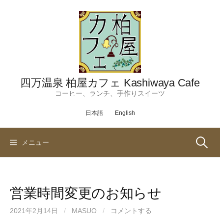
コ
ン
テ
ン
ツ
へ
ス
四万温泉 柏屋カフェ Kashiwaya Cafe
キ
コーヒー、ランチ、手作りスイーツ
ッ
日本語
English
プ
検
メニュー
索:
営業時間変更のお知らせ
2021年2月14日
/
MASUO
/
コメントする