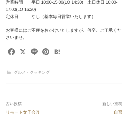
営業時間 平日 10:00-15:00(LO 14:30) 土日休日 10:00-
17:00(LO 16:30)
定休日 なし（基本毎日営業いたします）
お客様にはご不便をおかけいたしますが、何卒、ご了承くだ
さいませ。
F
X
Li
Pi
H
a
n
nt
at
c
e
er
e
グルメ・クッキング
e
e
n
b
st
a
o
投
古い投稿
新しい投稿
o
リモート女子会?!
自習
k
稿
ナ