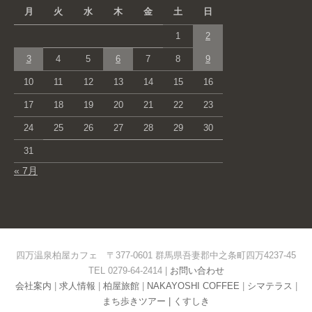
月
火
水
木
金
土
日
1
2
3
4
5
6
7
8
9
10
11
12
13
14
15
16
17
18
19
20
21
22
23
24
25
26
27
28
29
30
31
« 7月
四万温泉柏屋カフェ 〒377-0601 群馬県吾妻郡中之条町四万4237-45
TEL 0279-64-2414 |
お問い合わせ
会社案内
|
求人情報
|
柏屋旅館
|
NAKAYOSHI COFFEE
|
シマテラス
|
まち歩きツアー |
くすしき