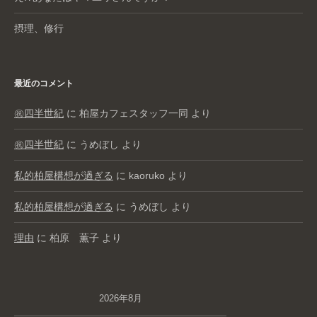
摂理、修行
最近のコメント
㊗️四半世紀
に
柏屋カフェスタッフ一同
より
㊗️四半世紀
に
うめぼし
より
私的柏屋構想が過ぎる
に
kaoruko
より
私的柏屋構想が過ぎる
に
うめぼし
より
理由
に
柏原 薫子
より
2026年8月