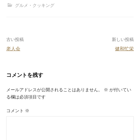
c
e
er
e
グルメ・クッキング
e
e
n
b
st
a
o
投
古い投稿
新しい投稿
o
老人会
健和忙栄
k
稿
ナ
ビ
コメントを残す
ゲ
メールアドレスが公開されることはありません。
※
が付いてい
ー
る欄は必須項目です
シ
コメント
※
ョ
ン