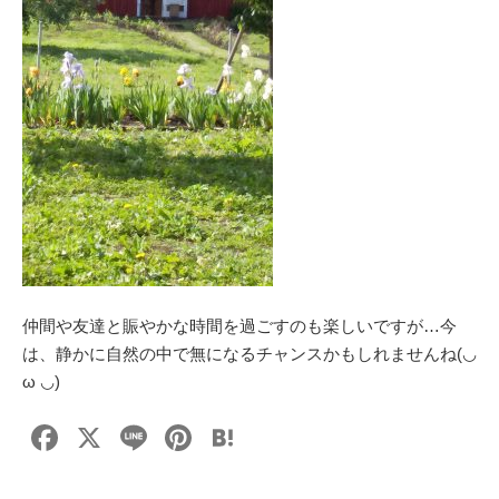
仲間や友達と賑やかな時間を過ごすのも楽しいですが…今
は、静かに自然の中で無になるチャンスかもしれませんね(◡
ω ◡)
F
X
Li
Pi
H
a
n
nt
at