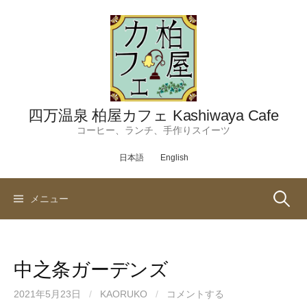
コ
ン
テ
ン
ツ
へ
ス
四万温泉 柏屋カフェ Kashiwaya Cafe
キ
コーヒー、ランチ、手作りスイーツ
ッ
日本語
English
プ
検
メニュー
索:
中之条ガーデンズ
2021年5月23日
/
KAORUKO
/
コメントする