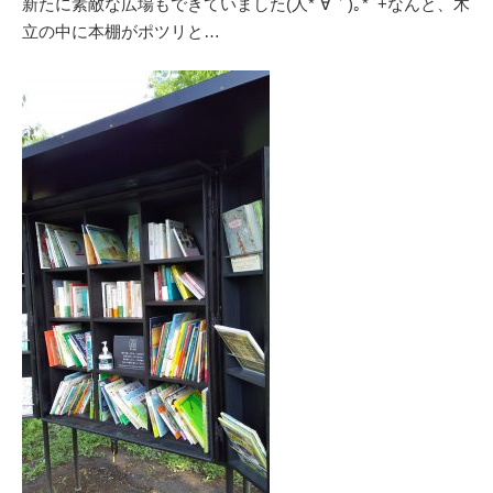
新たに素敵な広場もできていました(人*´∀｀)｡*ﾟ+なんと、木
立の中に本棚がポツリと…