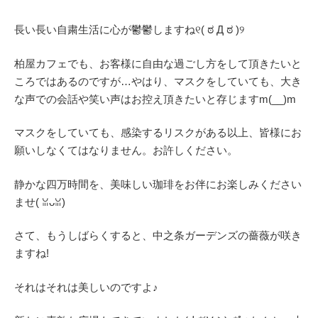
長い長い自粛生活に心が鬱鬱しますね୧( ಠ Д ಠ )୨
柏屋カフェでも、お客様に自由な過ごし方をして頂きたいと
ころではあるのですが…やはり、マスクをしていても、大き
な声での会話や笑い声はお控え頂きたいと存じますm(__)m
マスクをしていても、感染するリスクがある以上、皆様にお
願いしなくてはなりません。お許しください。
静かな四万時間を、美味しい珈琲をお伴にお楽しみください
ませ( ꈍᴗꈍ)
さて、もうしばらくすると、中之条ガーデンズの薔薇が咲き
ますね!
それはそれは美しいのですよ♪