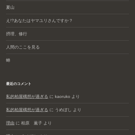
夏山
え!?あなたはヤマユリさんですか？
摂理、修行
人間のここを見る
蝉
最近のコメント
私的柏屋構想が過ぎる
に
kaoruko
より
私的柏屋構想が過ぎる
に
うめぼし
より
理由
に
柏原 薫子
より