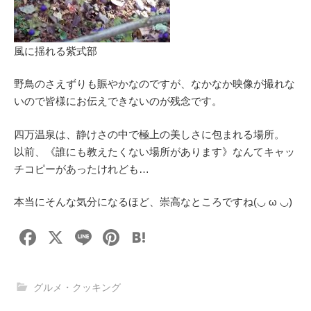
風に揺れる紫式部
野鳥のさえずりも賑やかなのですが、なかなか映像が撮れな
いので皆様にお伝えできないのが残念です。
四万温泉は、静けさの中で極上の美しさに包まれる場所。
以前、《誰にも教えたくない場所があります》なんてキャッ
チコピーがあったけれども…
本当にそんな気分になるほど、崇高なところですね(⁠◡⁠ ⁠ω⁠ ⁠◡⁠)
F
X
Li
Pi
H
a
n
nt
at
c
e
er
e
グルメ・クッキング
e
e
n