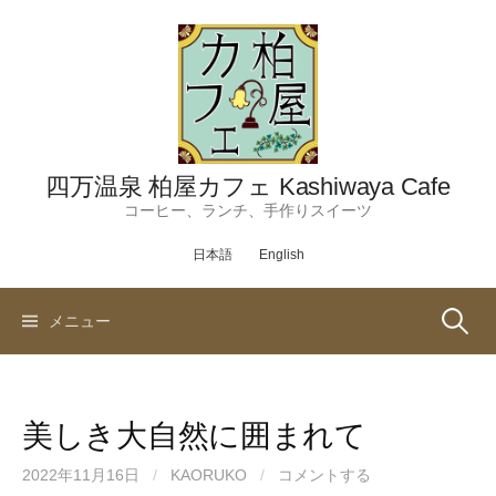
コ
ン
テ
ン
ツ
へ
ス
四万温泉 柏屋カフェ Kashiwaya Cafe
キ
コーヒー、ランチ、手作りスイーツ
ッ
日本語
English
プ
検
メニュー
索:
美しき大自然に囲まれて
2022年11月16日
/
KAORUKO
/
コメントする