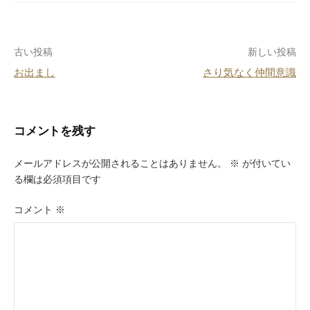
b
st
a
o
投
古い投稿
新しい投稿
o
お出まし
さり気なく仲間意識
k
稿
ナ
ビ
コメントを残す
ゲ
メールアドレスが公開されることはありません。
※
が付いてい
ー
る欄は必須項目です
シ
コメント
※
ョ
ン