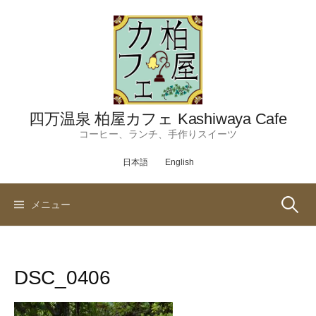
コ
ン
テ
ン
ツ
へ
ス
四万温泉 柏屋カフェ Kashiwaya Cafe
キ
コーヒー、ランチ、手作りスイーツ
ッ
日本語
English
プ
検
メニュー
索:
DSC_0406