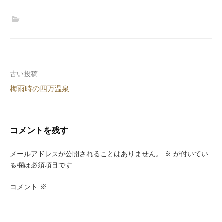
投
古い投稿
梅雨時の四万温泉
稿
ナ
ビ
コメントを残す
ゲ
メールアドレスが公開されることはありません。
※
が付いてい
ー
る欄は必須項目です
シ
コメント
※
ョ
ン