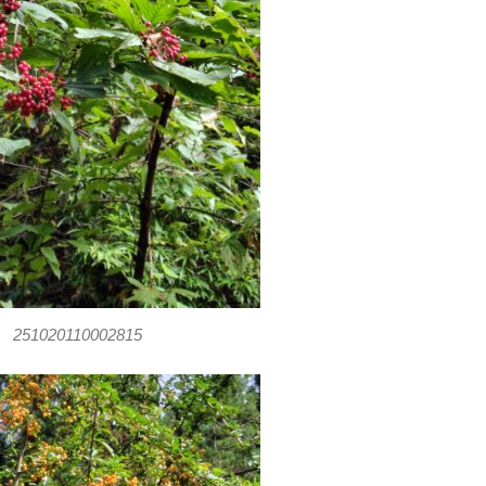
251020110002815