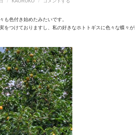
0日
/
KAORUKO
/
コメントする
々も色付き始めたみたいです。
実をつけておりますし、私の好きなホトトギスに色々な蝶々が