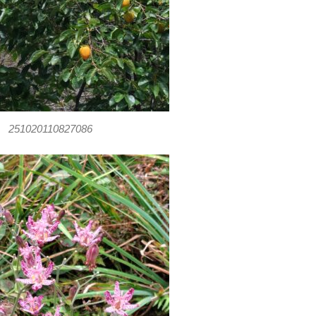
251020110827086