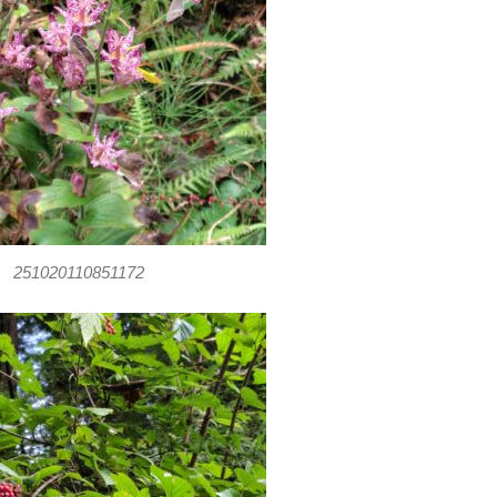
251020110851172