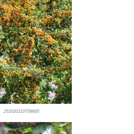
251020110708665