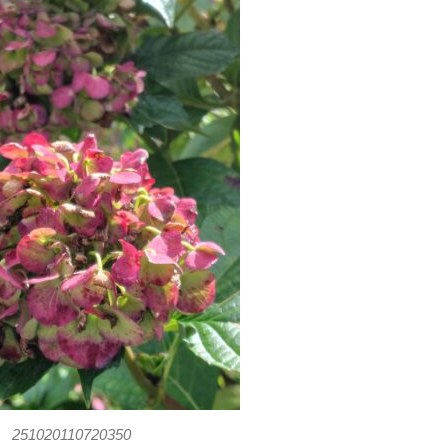
251020110720350