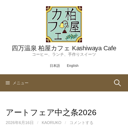
コ
ン
テ
ン
ツ
へ
ス
四万温泉 柏屋カフェ Kashiwaya Cafe
キ
コーヒー、ランチ、手作りスイーツ
ッ
日本語
English
プ
検
メニュー
索:
アートフェア中之条2026
2026年6月16日
/
KAORUKO
/
コメントする