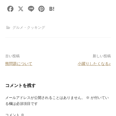
F
X
Li
Pi
H
a
n
nt
at
c
e
er
e
グルメ・クッキング
e
e
n
b
st
a
o
投
古い投稿
新しい投稿
o
熊問題について
小躍りしたくなる♪
k
稿
ナ
ビ
コメントを残す
ゲ
メールアドレスが公開されることはありません。
※
が付いてい
ー
る欄は必須項目です
シ
コメント
※