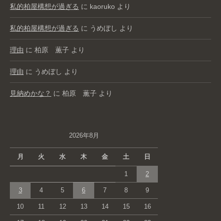
私的柏屋構想が過ぎる
に
kaoruko
より
私的柏屋構想が過ぎる
に
うめぼし
より
理由
に
柏原 薫子
より
理由
に
うめぼし
より
見納めかな？
に
柏原 薫子
より
2026年8月
月
火
水
木
金
土
日
1
2
3
4
5
6
7
8
9
10
11
12
13
14
15
16