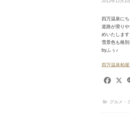
2012年12月1
四万温泉にち
道路が滑りや
めいたします
雪景色も格別キレ
byふぅ♪
四万温泉柏屋
F
X
a
c
グルメ・
e
b
o