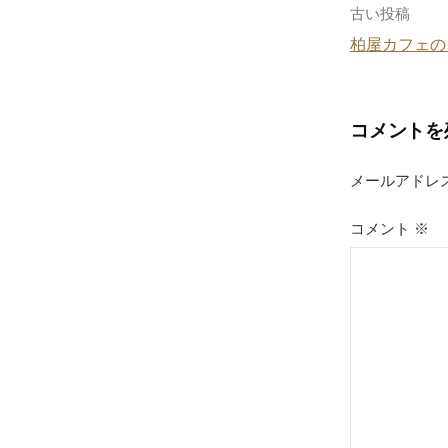
o
投
古い投稿
k
柏屋カフェの
稿
ナ
コメントを
ビ
ゲ
メールアドレ
ー
コメント
※
シ
ョ
ン