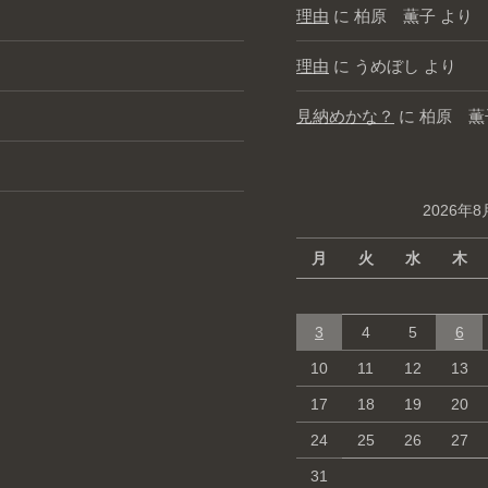
理由
に
柏原 薫子
より
理由
に
うめぼし
より
見納めかな？
に
柏原 薫
2026年8
月
火
水
木
3
4
5
6
10
11
12
13
17
18
19
20
24
25
26
27
31