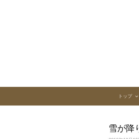
コ
ン
テ
ン
ツ
へ
ス
キ
ッ
プ
トップ
雪が降