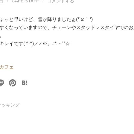
0日
/
CAFE-STAFF
/
コメントする
ょっと早いけど、雪が降りましたぁ(*´ω｀*)
すくなっていますので、チェーンやスタッドレスタイヤでのお
。
イです( ^-^)ノ∠※。.:*:・’°☆
カフェ
Li
Pi
H
n
nt
at
e
er
e
クッキング
e
n
st
a