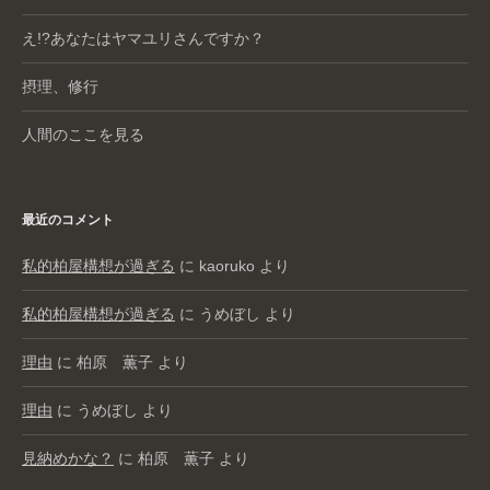
え!?あなたはヤマユリさんですか？
摂理、修行
人間のここを見る
最近のコメント
私的柏屋構想が過ぎる
に
kaoruko
より
私的柏屋構想が過ぎる
に
うめぼし
より
理由
に
柏原 薫子
より
理由
に
うめぼし
より
見納めかな？
に
柏原 薫子
より