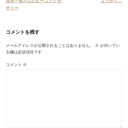
清水一美さんのビーズアクセ
ようやく…
k
稿
サリー
ナ
ビ
コメントを残す
ゲ
ー
メールアドレスが公開されることはありません。
※
が付いてい
る欄は必須項目です
シ
ョ
コメント
※
ン