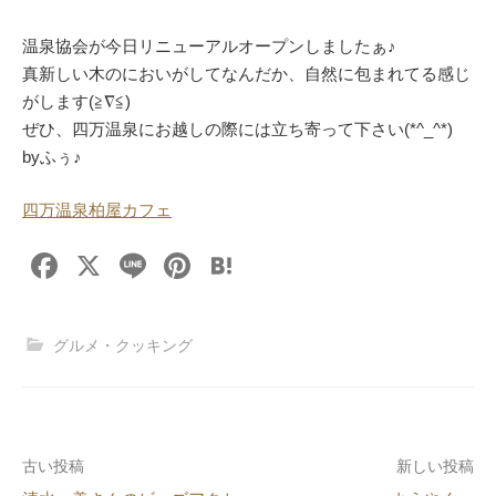
温泉協会が今日リニューアルオープンしましたぁ♪
真新しい木のにおいがしてなんだか、自然に包まれてる感じ
がします(≧∇≦)
ぜひ、四万温泉にお越しの際には立ち寄って下さい(*^_^*)
byふぅ♪
四万温泉柏屋カフェ
F
X
Li
Pi
H
a
n
nt
at
c
e
er
e
グルメ・クッキング
e
e
n
b
st
a
o
投
古い投稿
新しい投稿
o