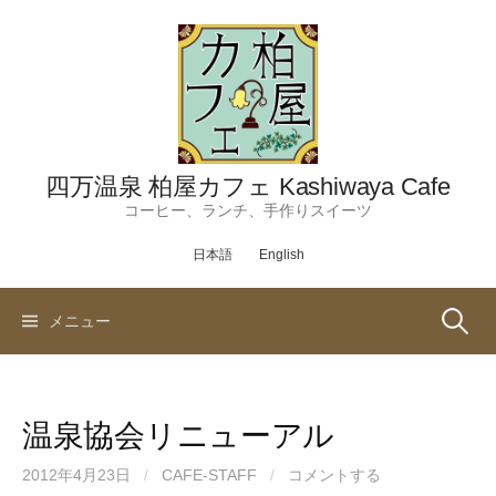
コ
ン
テ
ン
ツ
へ
ス
四万温泉 柏屋カフェ Kashiwaya Cafe
キ
コーヒー、ランチ、手作りスイーツ
ッ
日本語
English
プ
検
メニュー
索:
温泉協会リニューアル
2012年4月23日
/
CAFE-STAFF
/
コメントする